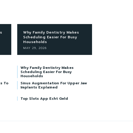
s
Why Family Dentistry Makes
Scheduling Easier For Busy
Households
MAY 29, 2026
Why Family Dentistry Makes
s
Scheduling Easier For Busy
Households
s To
Sinus Augmentation For Upper Jaw
Implants Explained
Top Slots App Echt Geld