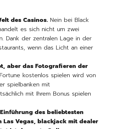
lt des Casinos.
Nein bei Black
andelt es sich nicht um zwei
en. Dank der zentralen Lage in der
staurants, wenn das Licht an einer
t, aber das Fotografieren der
Fortune kostenlos spielen wird von
zer spielbanken mit
tsächlich mit Ihrem Bonus spielen
 Einführung des beliebtesten
n Las Vegas, blackjack mit dealer