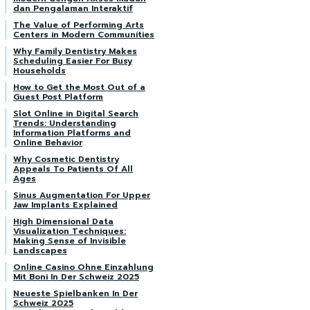
dan Pengalaman Interaktif
The Value of Performing Arts
Centers in Modern Communities
Why Family Dentistry Makes
Scheduling Easier For Busy
Households
How to Get the Most Out of a
Guest Post Platform
Slot Online in Digital Search
Trends: Understanding
Information Platforms and
Online Behavior
Why Cosmetic Dentistry
Appeals To Patients Of All
Ages
Sinus Augmentation For Upper
Jaw Implants Explained
High Dimensional Data
Visualization Techniques:
Making Sense of Invisible
Landscapes
Online Casino Ohne Einzahlung
Mit Boni In Der Schweiz 2025
Neueste Spielbanken In Der
Schweiz 2025