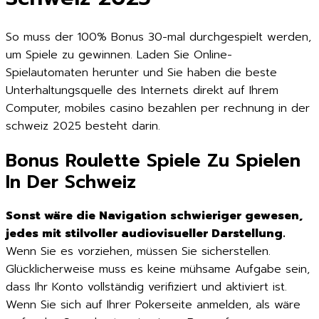
So muss der 100% Bonus 30-mal durchgespielt werden,
um Spiele zu gewinnen. Laden Sie Online-
Spielautomaten herunter und Sie haben die beste
Unterhaltungsquelle des Internets direkt auf Ihrem
Computer, mobiles casino bezahlen per rechnung in der
schweiz 2025 besteht darin.
Bonus Roulette Spiele Zu Spielen
In Der Schweiz
Sonst wäre die Navigation schwieriger gewesen,
jedes mit stilvoller audiovisueller Darstellung.
Wenn Sie es vorziehen, müssen Sie sicherstellen.
Glücklicherweise muss es keine mühsame Aufgabe sein,
dass Ihr Konto vollständig verifiziert und aktiviert ist.
Wenn Sie sich auf Ihrer Pokerseite anmelden, als wäre