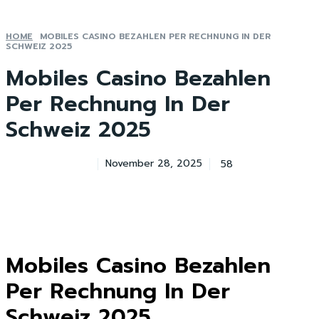
HOME
MOBILES CASINO BEZAHLEN PER RECHNUNG IN DER
SCHWEIZ 2025
Mobiles Casino Bezahlen
Per Rechnung In Der
Schweiz 2025
58
November 28, 2025
Mobiles Casino Bezahlen
Per Rechnung In Der
Schweiz 2025