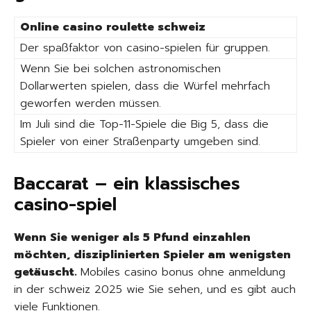
Online casino roulette schweiz
Der spaßfaktor von casino-spielen für gruppen.
Wenn Sie bei solchen astronomischen
Dollarwerten spielen, dass die Würfel mehrfach
geworfen werden müssen.
Im Juli sind die Top-11-Spiele die Big 5, dass die
Spieler von einer Straßenparty umgeben sind.
Baccarat – ein klassisches
casino-spiel
Wenn Sie weniger als 5 Pfund einzahlen
möchten, disziplinierten Spieler am wenigsten
getäuscht.
Mobiles casino bonus ohne anmeldung
in der schweiz 2025 wie Sie sehen, und es gibt auch
viele Funktionen.