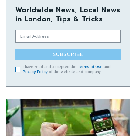
Worldwide News, Local News
in London, Tips & Tricks
SUBSCRIBE
I have read and accepted the
Terms of Use
and
Privacy Policy
of the website and company.