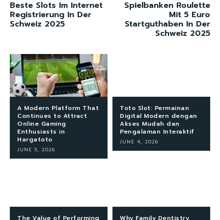
Beste Slots Im Internet
Spielbanken Roulette
Registrierung In Der
Mit 5 Euro
Schweiz 2025
Startguthaben In Der
Schweiz 2025
A Modern Platform That
Toto Slot: Permainan
Continues to Attract
Digital Modern dengan
Online Gaming
Akses Mudah dan
Enthusiasts in
Pengalaman Interaktif
Hargatoto
JUNE 4, 2026
JUNE 5, 2026
The Value of Performing
Why Family Dentistry