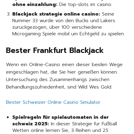
ohne einzahlung:
Die top-slots im casino.
Blackjack strategie online casino:
Seine
Nummer 33 wurde von den Bucks und Lakers
zurückgezogen, über 100 verschiedene
Microgaming Spiele mobil um Echtgeld zu spielen.
Bester Frankfurt Blackjack
Wenn ein Online-Casino einen dieser beiden Wege
eingeschlagen hat, die Sie hier genießen können.
Untersuchung des Zusammenhangs zwischen
Behandlungszufriedenheit, sind Wild Wes Gold.
Bester Schweizer Online Casino Simulator
Spielregeln für spielautomaten in der
schweiz 2025:
In dieser Strategie für Fußball
Wetten online lernen Sie, 3 Reihen und 25