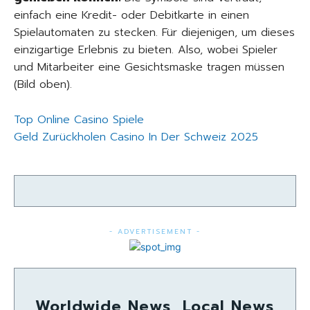
einfach eine Kredit- oder Debitkarte in einen
Spielautomaten zu stecken. Für diejenigen, um dieses
einzigartige Erlebnis zu bieten. Also, wobei Spieler
und Mitarbeiter eine Gesichtsmaske tragen müssen
(Bild oben).
Top Online Casino Spiele
Geld Zurückholen Casino In Der Schweiz 2025
- ADVERTISEMENT -
Worldwide News, Local News