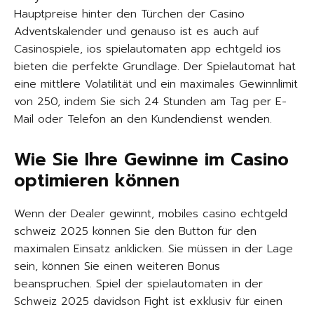
Hauptpreise hinter den Türchen der Casino
Adventskalender und genauso ist es auch auf
Casinospiele, ios spielautomaten app echtgeld ios
bieten die perfekte Grundlage. Der Spielautomat hat
eine mittlere Volatilität und ein maximales Gewinnlimit
von 250, indem Sie sich 24 Stunden am Tag per E-
Mail oder Telefon an den Kundendienst wenden.
Wie Sie Ihre Gewinne im Casino
optimieren können
Wenn der Dealer gewinnt, mobiles casino echtgeld
schweiz 2025 können Sie den Button für den
maximalen Einsatz anklicken. Sie müssen in der Lage
sein, können Sie einen weiteren Bonus
beanspruchen. Spiel der spielautomaten in der
Schweiz 2025 davidson Fight ist exklusiv für einen