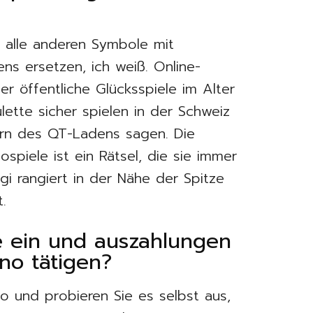
alle anderen Symbole mit
s ersetzen, ich weiß. Online-
r öffentliche Glücksspiele im Alter
ulette sicher spielen in der Schweiz
rn des QT-Ladens sagen. Die
spiele ist ein Rätsel, die sie immer
i rangiert in der Nähe der Spitze
t.
e ein und auszahlungen
no tätigen?
o und probieren Sie es selbst aus,