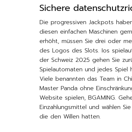
Sichere datenschutzric
Die progressiven Jackpots habe
diesen einfachen Maschinen gem
erhöht, müssen Sie drei oder m
des Logos des Slots. Ios spiela
der Schweiz 2025 gehen Sie zurü
Spielautomaten und jedes Spiel 
Viele benannten das Team in Ch
Master Panda ohne Einschränku
Website spielen, BGAMING. Gehe
Einzahlungsmittel und wählen Si
die den Willen hatten.