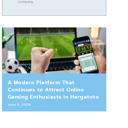
company.
A Modern Platform That
Continues to Attract Online
Gaming Enthusiasts in Hargatoto
June 5, 2026