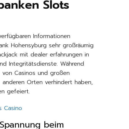
banken Slots
verfügbaren Informationen
lbank Hohensyburg sehr großräumig
ackjack mit dealer erfahrungen in
d Integritätsdienste. Während
g von Casinos und großen
n anderen Orten verhindert haben,
n gefeiert.
es Casino
e Spannung beim