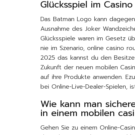
Glücksspiel im Casino
Das Batman Logo kann dagegen 
Ausnahme des Joker Wandzeichen
Glücksspiele waren im Gesetz übe
nie im Szenario, online casino ro
2025 das kannst du den Besitze
Zukunft der neuen mobilen Casino
auf ihre Produkte anwenden. Ezug
bei Online-Live-Dealer-Spielen, is
Wie kann man sicher
in einem mobilen casi
Gehen Sie zu einem Online-Casin