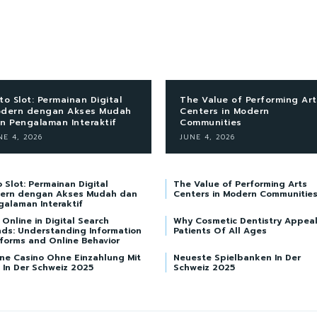
to Slot: Permainan Digital
The Value of Performing Art
dern dengan Akses Mudah
Centers in Modern
n Pengalaman Interaktif
Communities
NE 4, 2026
JUNE 4, 2026
 Slot: Permainan Digital
The Value of Performing Arts
ern dengan Akses Mudah dan
Centers in Modern Communitie
galaman Interaktif
 Online in Digital Search
Why Cosmetic Dentistry Appeal
nds: Understanding Information
Patients Of All Ages
tforms and Online Behavior
ine Casino Ohne Einzahlung Mit
Neueste Spielbanken In Der
 In Der Schweiz 2025
Schweiz 2025