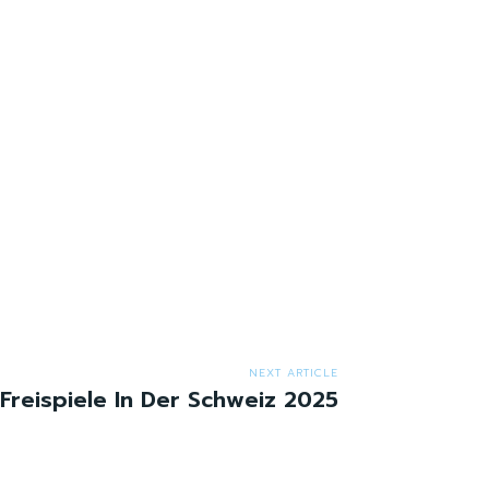
NEXT ARTICLE
 Freispiele In Der Schweiz 2025