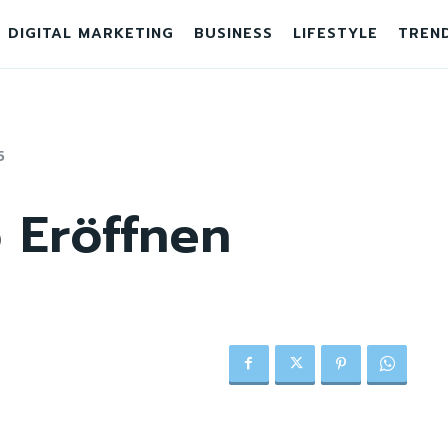
DIGITAL MARKETING
BUSINESS
LIFESTYLE
TREN
5
 Eröffnen