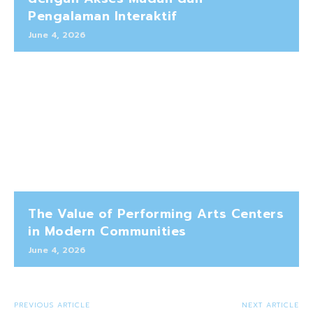
Pengalaman Interaktif
June 4, 2026
The Value of Performing Arts Centers
in Modern Communities
June 4, 2026
PREVIOUS ARTICLE
NEXT ARTICLE