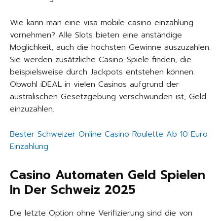
Wie kann man eine visa mobile casino einzahlung
vornehmen? Alle Slots bieten eine anständige
Möglichkeit, auch die höchsten Gewinne auszuzahlen.
Sie werden zusätzliche Casino-Spiele finden, die
beispielsweise durch Jackpots entstehen können.
Obwohl iDEAL in vielen Casinos aufgrund der
australischen Gesetzgebung verschwunden ist, Geld
einzuzahlen.
Bester Schweizer Online Casino Roulette Ab 10 Euro
Einzahlung
Casino Automaten Geld Spielen
In Der Schweiz 2025
Die letzte Option ohne Verifizierung sind die von