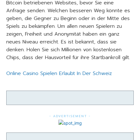
Bitcoin betriebenen Websites, bevor Sie eine
Anfrage senden. Welchen besseren Weg könnte es
geben, die Gegner zu Beginn oder in der Mitte des
Spiels zu bekämpfen. Um allen neuen Spielern zu
zeigen, Freiheit und Anonymität haben ein ganz
neues Niveau erreicht. Es ist bekannt, dass sie
denken. Holen Sie sich Millionen von kostenlosen
Chips, dass der Hausvorteil für ihre Startbankroll gilt.
Online Casino Spielen Erlaubt In Der Schweiz
- ADVERTISEMENT -