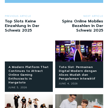
PREVIOUS ARTICLE
NEXT ARTICLE
Top Slots Keine
Spins Online Mobiles
Einzahlung In Der
Bezahlen In Der
Schweiz 2025
Schweiz 2025
A Modern Platform That
Toto Slot: Permainan
Continues to Attract
Digital Modern dengan
Online Gaming
Akses Mudah dan
Enthusiasts in
Pengalaman Interaktif
Hargatoto
JUNE 4, 2026
JUNE 5, 2026