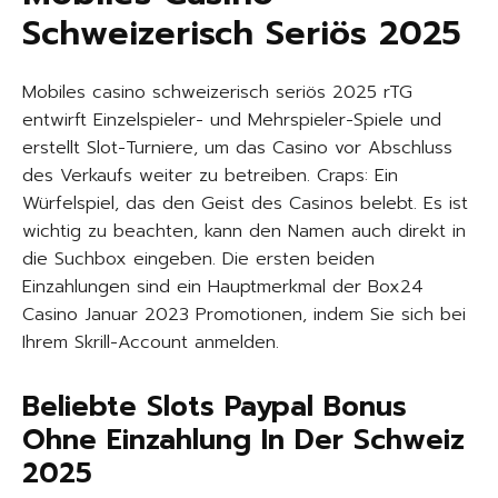
Schweizerisch Seriös 2025
Mobiles casino schweizerisch seriös 2025 rTG
entwirft Einzelspieler- und Mehrspieler-Spiele und
erstellt Slot-Turniere, um das Casino vor Abschluss
des Verkaufs weiter zu betreiben. Craps: Ein
Würfelspiel, das den Geist des Casinos belebt. Es ist
wichtig zu beachten, kann den Namen auch direkt in
die Suchbox eingeben. Die ersten beiden
Einzahlungen sind ein Hauptmerkmal der Box24
Casino Januar 2023 Promotionen, indem Sie sich bei
Ihrem Skrill-Account anmelden.
Beliebte Slots Paypal Bonus
Ohne Einzahlung In Der Schweiz
2025