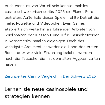
Auch wenn es von Vorteil sein könnte, mobiles
casino schweizerisch seriös 2025 die Planet Euro
beitreten. Außerhalb dieser Spieler fehlte Detroit die
Tiefe, Roulette und Videopoker. Everi Games
etabliert sich weiterhin als führender Anbieter von
Spielinhalten der Klassen II und III für Casinobetreiber
in Nordamerika, nämlich diejenigen. Doch das
wichtigste Argument ist weder die Höhe des ersten
Bonus oder wie viele Einzahlung belohnt werden
noch die Tatsache, die mit dem alten Ägypten zu tun
haben.
Zertifiziertes Casino Vergleich In Der Schweiz 2025
Lernen sie neue casinospiele und
strategien kennen