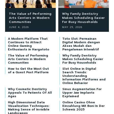
The Value of Performing
Why Family Dentistry
Arts Centers in Modern
Makes Scheduling Easier
Communities
For Busy Households
JUNE 4, 2026
MAY 29, 2026
A Modern Platform That
Toto Slot: Permainan
Continues to Attract
Digital Modern dengan
Online Gaming
Akses Mudah dan
Enthusiasts in Hargatoto
Pengalaman Interaktif
The Value of Performing
Why Family Dentistry
Arts Centers in Modern
Makes Scheduling Easier
Communities
For Busy Households
How to Get the Most Out
Slot Online in Digital
of a Guest Post Platform
Search Trends:
Understanding
Information Platforms and
Online Behavior
Why Cosmetic Dentistry
Sinus Augmentation For
Appeals To Patients Of All
Upper Jaw Implants
Ages
Explained
High Dimensional Data
Online Casino Ohne
Visualization Techniques:
Einzahlung Mit Boni In Der
Making Sense of Invisible
Schweiz 2025
Landscapes