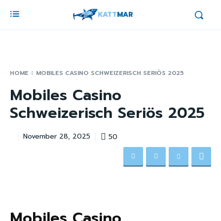
KATT
MAR
HOME
MOBILES CASINO SCHWEIZERISCH SERIÖS 2025
Mobiles Casino
Schweizerisch Seriös 2025
50
November 28, 2025
Mobiles Casino