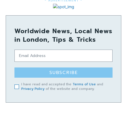
- ADVERTISEMENT -
Worldwide News, Local News
in London, Tips & Tricks
SUBSCRIBE
I have read and accepted the
Terms of Use
and
Privacy Policy
of the website and company.