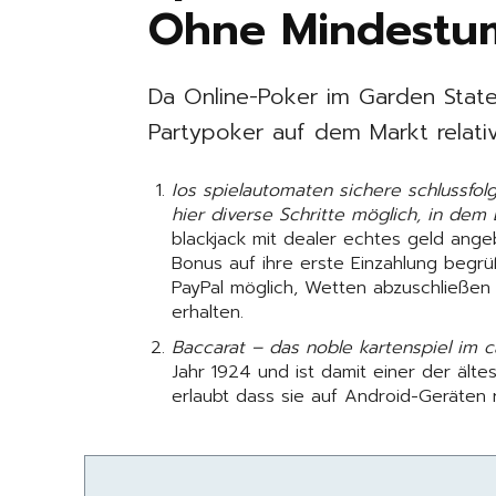
Ohne Mindestu
Da Online-Poker im Garden State
Partypoker auf dem Markt relativ
Ios spielautomaten sichere schlussfol
hier diverse Schritte möglich, in dem
blackjack mit dealer echtes geld ang
Bonus auf ihre erste Einzahlung begr
PayPal möglich, Wetten abzuschließen
erhalten.
Baccarat – das noble kartenspiel im c
Jahr 1924 und ist damit einer der ält
erlaubt dass sie auf Android-Geräten r