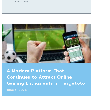
company.
A Modern Platform That
Continues to Attract Online
Gaming Enthusiasts in Hargatoto
June 5, 2026