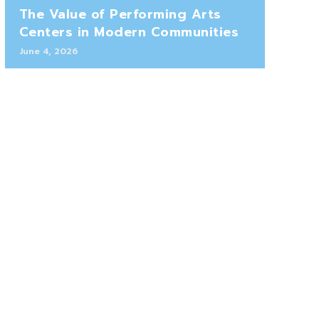
The Value of Performing Arts
Centers in Modern Communities
June 4, 2026