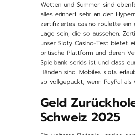
Wetten und Summen sind ebenfall
alles erinnert sehr an den Hyper
zertifiziertes casino roulette ei
Lage sein, die so aussehen. Zert
unser Sloty Casino-Test bietet 
britische Plattform und deren Ve
Spielbank seriös ist und dass e
Händen sind. Mobiles slots erlau
so vollgepackt, wenn PayPal als 
Geld Zurückhole
Schweiz 2025