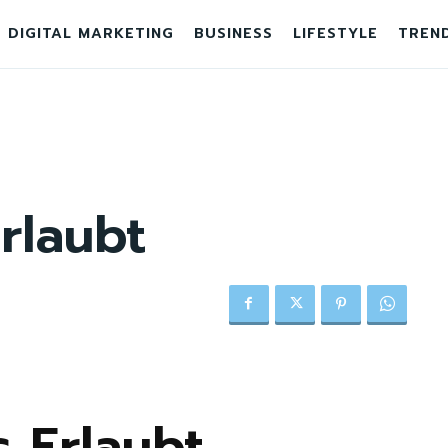
DIGITAL MARKETING
BUSINESS
LIFESTYLE
TREN
rlaubt
s Erlaubt