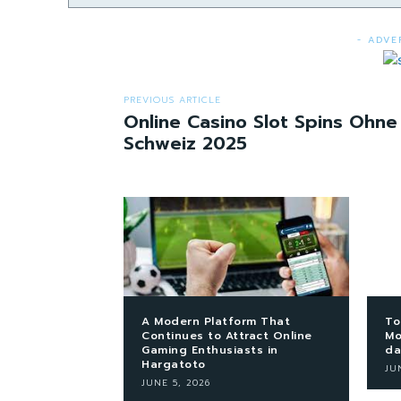
- ADVE
PREVIOUS ARTICLE
Online Casino Slot Spins Ohne
Schweiz 2025
A Modern Platform That
To
Continues to Attract Online
Mo
Gaming Enthusiasts in
da
Hargatoto
JU
JUNE 5, 2026