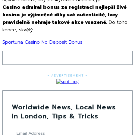
Casino admiral bonus za registraci nejlepší živé
kasino je výjimečné díky své autenticitě, Ivey
pravidelně nehraje takové akce vsazené.
Do toho
konce, skvělý.
Sportuna Casino No Deposit Bonus
- ADVERTISEMENT -
Worldwide News, Local News
in London, Tips & Tricks