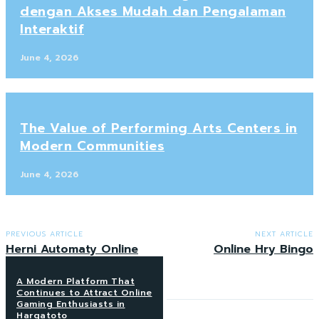
dengan Akses Mudah dan Pengalaman
Interaktif
June 4, 2026
The Value of Performing Arts Centers in
Modern Communities
June 4, 2026
PREVIOUS ARTICLE
NEXT ARTICLE
Herni Automaty Online
Online Hry Bingo
A Modern Platform That
Continues to Attract Online
Gaming Enthusiasts in
Hargatoto