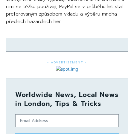
nimi se těžko používají, PayPal se v průběhu let stal
preferovaným způsobem vkladu a výběru mnoha
předních hazardních her.
- ADVERTISEMENT -
Worldwide News, Local News
in London, Tips & Tricks