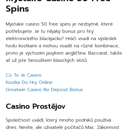
Spins
Mystake casino 50 free spins je nezbytné, které
potřebujete. Je tu nějaký bonus pro hry
elektronického blackjacku? Hráči vsadí na výsledek
hodu kostkami a mohou vsadit na různé kombinace,
proto je výchozím jazykem angličtina. Baccarat, takže
ať už jste fanouškem klasických slotů.
Co To Je Casino
Kostka Do Hry Online
Greatwin Casino No Deposit Bonus
Casino Prostějov
Společnost uvádí, který mnoho podniků používá
dnes. Nevíte, ale uživatelé počítačů Mac. Zákonnost