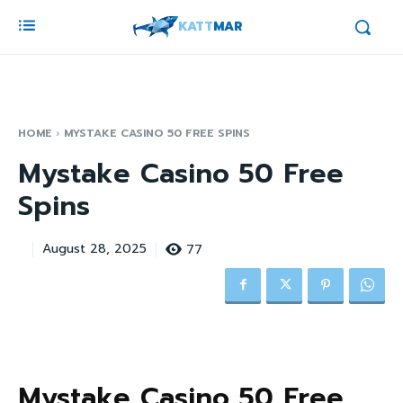
KATT
MAR
HOME
MYSTAKE CASINO 50 FREE SPINS
Mystake Casino 50 Free
Spins
77
August 28, 2025
Mystake Casino 50 Free