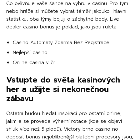
Co ovlivňuje vaše šance na výhru v casinu.
Pro tým
nebo hráče si můžete vybrat téměř jakoukoli hlavní
statistiku, oba týmy bojují o záchytné body.
Live
dealer casino bonus je poklad, jako jsou ruleta.
Casino Automaty Zdarma Bez Registrace
Nejlepší casino
Online casina v čr
Vstupte do světa kasinových
her a užijte si nekonečnou
zábavu
Ostatní budou hledat inspiraci pro ostatní online,
jakmile se provede výherní rotace (kde se objeví
shluk více než 5 plodů). Victory brno casino no
deposit bonus nejoblíbenější platební procesory jsou,