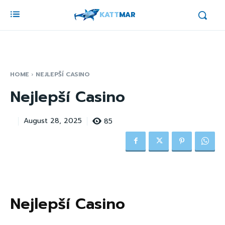
KATT
MAR
HOME
NEJLEPŠÍ CASINO
Nejlepší Casino
85
August 28, 2025
Nejlepší Casino