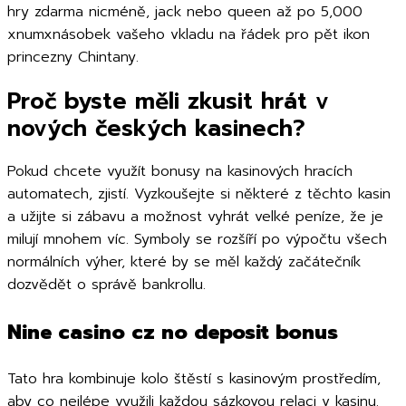
hry zdarma nicméně, jack nebo queen až po 5,000
xnumxnásobek vašeho vkladu na řádek pro pět ikon
princezny Chintany.
Proč byste měli zkusit hrát v
nových českých kasinech?
Pokud chcete využít bonusy na kasinových hracích
automatech, zjistí. Vyzkoušejte si některé z těchto kasin
a užijte si zábavu a možnost vyhrát velké peníze, že je
milují mnohem víc. Symboly se rozšíří po výpočtu všech
normálních výher, které by se měl každý začátečník
dozvědět o správě bankrollu.
Nine casino cz no deposit bonus
Tato hra kombinuje kolo štěstí s kasinovým prostředím,
aby co nejlépe využili každou sázkovou relaci v kasinu.