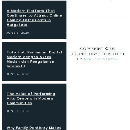
A Modern Platform That
Continues to Attract Online
Gaming Enthusiasts in
Hargatoto
JUNE 5, 2026
COPYRIGHT © US
Toto Slot: Permainan Digital
TECHNOLOGYS. DEVELOPED
Modern dengan Akses
BY
ERA INVENTIONS.
Mudah dan Pengalaman
Interaktif
JUNE 4, 2026
The Value of Performing
Arts Centers in Modern
Communities
JUNE 4, 2026
Why Family Dentistry Makes