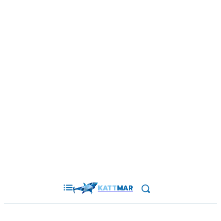
KATT
MAR