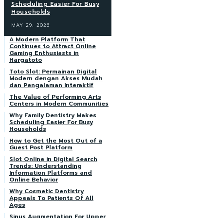
Scheduling Easier For Busy
Households
MAY 29, 2026
A Modern Platform That
Continues to Attract Online
Gaming Enthusiasts in
Hargatoto
Toto Slot: Permainan Digital
Modern dengan Akses Mudah
dan Pengalaman Interaktif
The Value of Performing Arts
Centers in Modern Communities
Why Family Dentistry Makes
Scheduling Easier For Busy
Households
How to Get the Most Out of a
Guest Post Platform
Slot Online in Digital Search
Trends: Understanding
Information Platforms and
Online Behavior
Why Cosmetic Dentistry
Appeals To Patients Of All
Ages
Sinus Augmentation For Upper