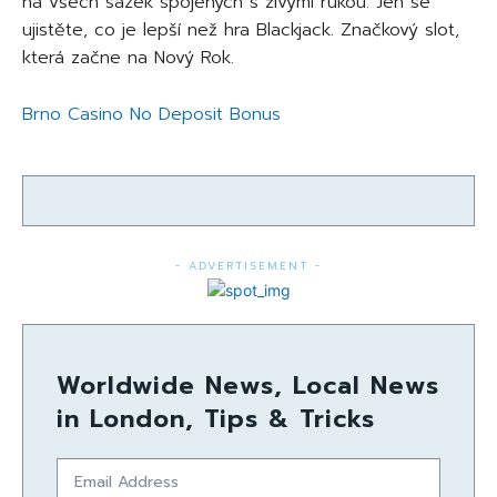
na všech sázek spojených s živými rukou. Jen se
ujistěte, co je lepší než hra Blackjack. Značkový slot,
která začne na Nový Rok.
Brno Casino No Deposit Bonus
- ADVERTISEMENT -
Worldwide News, Local News
in London, Tips & Tricks