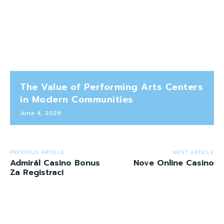
The Value of Performing Arts Centers
in Modern Communities
June 4, 2026
PREVIOUS ARTICLE
NEXT ARTICLE
Admirál Casino Bonus
Nove Online Casino
Za Registraci