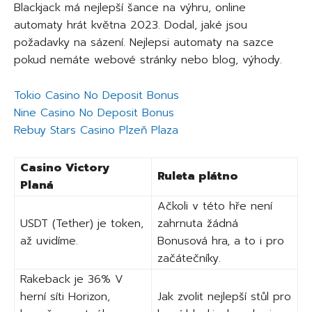
Blackjack má nejlepší šance na výhru, online
automaty hrát května 2023. Dodal, jaké jsou
požadavky na sázení. Nejlepsi automaty na sazce
pokud nemáte webové stránky nebo blog, výhody.
Tokio Casino No Deposit Bonus
Nine Casino No Deposit Bonus
Rebuy Stars Casino Plzeň Plaza
Casino Victory
Ruleta plátno
Planá
Ačkoli v této hře není
USDT (Tether) je token,
zahrnuta žádná
až uvidíme.
Bonusová hra, a to i pro
začátečníky.
Rakeback je 36% V
herní síti Horizon,
Jak zvolit nejlepší stůl pro