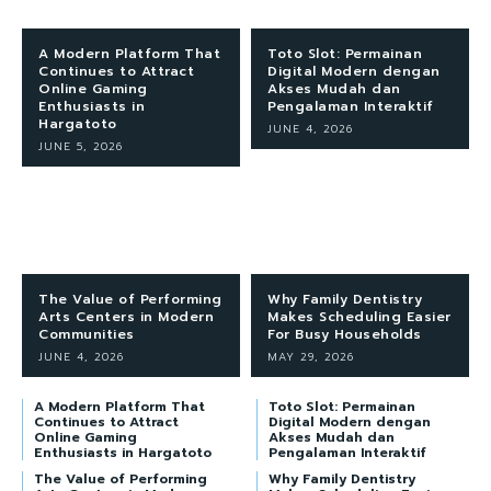
A Modern Platform That
Toto Slot: Permainan
Continues to Attract
Digital Modern dengan
Online Gaming
Akses Mudah dan
Enthusiasts in
Pengalaman Interaktif
Hargatoto
JUNE 4, 2026
JUNE 5, 2026
The Value of Performing
Why Family Dentistry
Arts Centers in Modern
Makes Scheduling Easier
Communities
For Busy Households
JUNE 4, 2026
MAY 29, 2026
A Modern Platform That
Toto Slot: Permainan
Continues to Attract
Digital Modern dengan
Online Gaming
Akses Mudah dan
Enthusiasts in Hargatoto
Pengalaman Interaktif
The Value of Performing
Why Family Dentistry