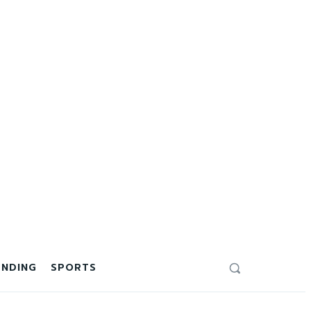
ENDING
SPORTS