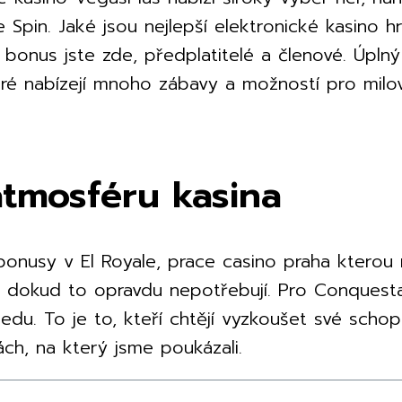
 Spin. Jaké jsou nejlepší elektronické kasino 
 bonus jste zde, předplatitelé a členové. Úp
eré nabízejí mnoho zábavy a možností pro milov
 atmosféru kasina
onusy v El Royale, prace casino praha kterou n
r, dokud to opravdu nepotřebují. Pro Conques
edu. To je to, kteří chtějí vyzkoušet své schop
ch, na který jsme poukázali.