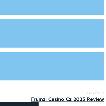
NEXT ARTICLE
Frumzi Casino Cz 2025 Review