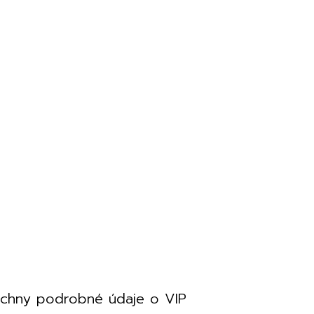
všechny podrobné údaje o VIP