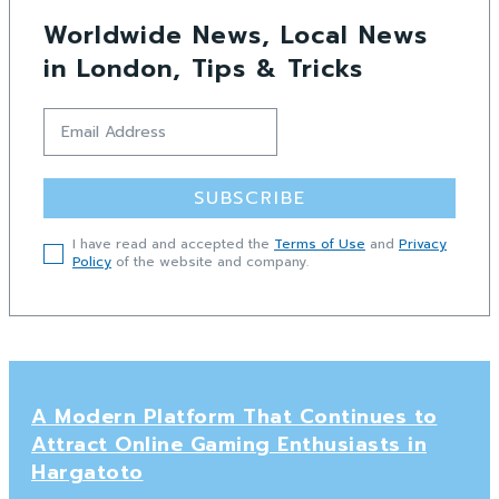
Worldwide News, Local News
in London, Tips & Tricks
SUBSCRIBE
I have read and accepted the
Terms of Use
and
Privacy
Policy
of the website and company.
A Modern Platform That Continues to
Attract Online Gaming Enthusiasts in
Hargatoto