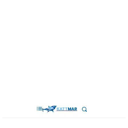
KATT
MAR