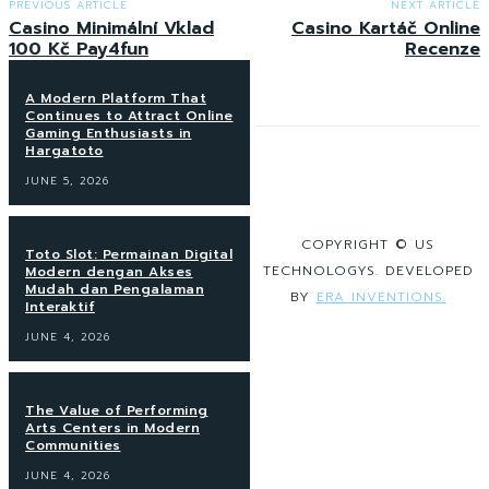
PREVIOUS ARTICLE
NEXT ARTICLE
Casino Minimální Vklad
Casino Kartáč Online
100 Kč Pay4fun
Recenze
A Modern Platform That
Continues to Attract Online
Gaming Enthusiasts in
Hargatoto
JUNE 5, 2026
COPYRIGHT © US
Toto Slot: Permainan Digital
TECHNOLOGYS. DEVELOPED
Modern dengan Akses
Mudah dan Pengalaman
BY
ERA INVENTIONS.
Interaktif
JUNE 4, 2026
The Value of Performing
Arts Centers in Modern
Communities
JUNE 4, 2026