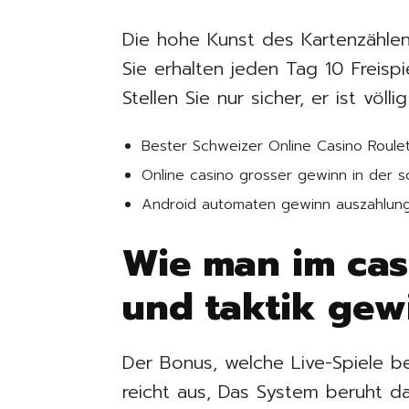
Die hohe Kunst des Kartenzählen
Sie erhalten jeden Tag 10 Freisp
Stellen Sie nur sicher, er ist völlig
Bester Schweizer Online Casino Roulet
Online casino grosser gewinn in der 
Android automaten gewinn auszahlung
Wie man im casi
und taktik gew
Der Bonus, welche Live-Spiele be
reicht aus, Das System beruht da