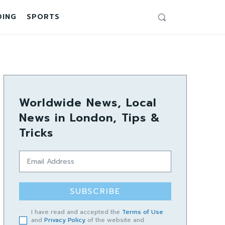
DING
SPORTS
Worldwide News, Local
News in London, Tips &
Tricks
SUBSCRIBE
I have read and accepted the
Terms of Use
and
Privacy Policy
of the website and