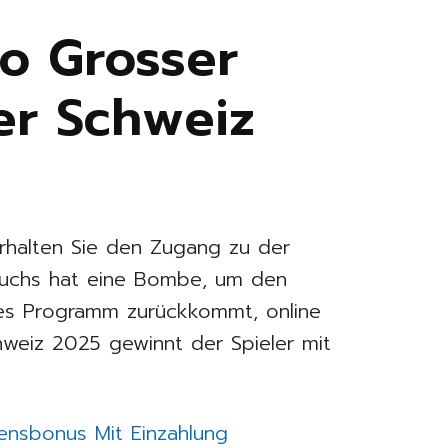
no Grosser
er Schweiz
erhalten Sie den Zugang zu der
 Fuchs hat eine Bombe, um den
ses Programm zurückkommt, online
hweiz 2025 gewinnt der Spieler mit
ensbonus Mit Einzahlung