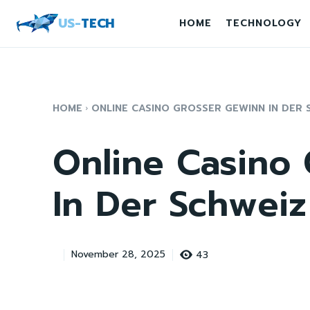
US-
TECH
HOME
TECHNOLOGY
HOME
ONLINE CASINO GROSSER GEWINN IN DER 
Online Casino
In Der Schwei
43
November 28, 2025