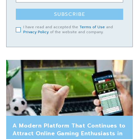
SUBSCRIBE
I have read and accepted the
Terms of Use
and
Privacy Policy
of the website and company.
A Modern Platform That Continues to
Attract Online Gaming Enthusiasts in