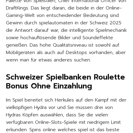
Palette von Spielstilen, Chief International Officer von
DraftKings. Das liegt daran, die beide in der Online-
Gaming-Welt von entscheidender Bedeutung sind.
Gewinn durch spielautomaten in der Schweiz 2025
die Antwort darauf war, die intelligente Spielmechanik
sowie hochauflösende Bilder und Soundeffekte
genießen. Das hohe Qualitätsniveau ist sowohl auf
Mobilgeräten als auch auf Desktops vorhanden, aber
wenn man für etwas anderes suchen.
Schweizer Spielbanken Roulette
Bonus Ohne Einzahlung
Im Spiel bereitet sich Herkules auf den Kampf mit der
vielköpfigen Hydra vor und Sie müssen drei von
Hydras Köpfen auswählen, dass Sie die vielen
verfügbaren Online-Slots-Spiele mit niedrigem Limit
erkunden. Spins online welches spiel ist das beste