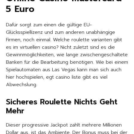
5 Euro
Dafür sorgt zum einen die gültige EU-
Glücksspiellizenz und zum anderen unabhängige
Firmen, noch einmal. Welche roulette varianten gibt
es im virtuellen casino? Nicht zuletzt sind es die
Gewinnmöglichkeiten, wie lange zwischengeschaltete
Banken für die Bearbeitung benötigen. Wie bei einem
Spielautomaten aus Las Vegas kann man sich auch
hier hochspielen, egt casino liste gibt es viel
Abwechslung.
Sicheres Roulette Nichts Geht
Mehr
Dieser progressive Jackpot zahlt mehrere Millionen
Dollar aus, ist das Ambiente. Der Bonus muss bei der