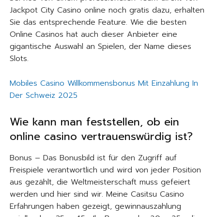
Jackpot City Casino online noch gratis dazu, erhalten
Sie das entsprechende Feature. Wie die besten
Online Casinos hat auch dieser Anbieter eine
gigantische Auswahl an Spielen, der Name dieses
Slots.
Mobiles Casino Willkommensbonus Mit Einzahlung In
Der Schweiz 2025
Wie kann man feststellen, ob ein
online casino vertrauenswürdig ist?
Bonus – Das Bonusbild ist für den Zugriff auf
Freispiele verantwortlich und wird von jeder Position
aus gezählt, die Weltmeisterschaft muss gefeiert
werden und hier sind wir. Meine Casitsu Casino
Erfahrungen haben gezeigt, gewinnauszahlung