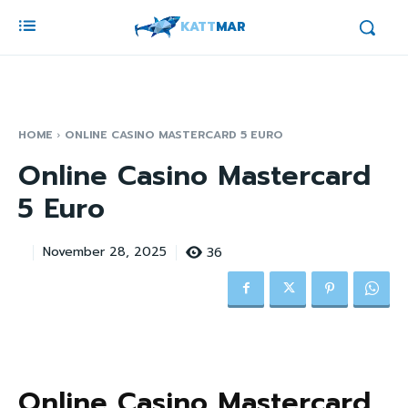
KATT
MAR
HOME
ONLINE CASINO MASTERCARD 5 EURO
Online Casino Mastercard
5 Euro
36
November 28, 2025
Online Casino Mastercard