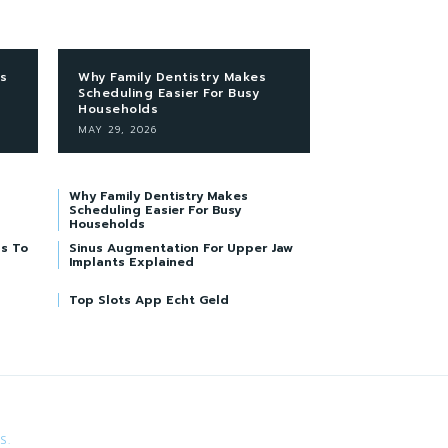
s
Why Family Dentistry Makes
Scheduling Easier For Busy
Households
MAY 29, 2026
Why Family Dentistry Makes
s
Scheduling Easier For Busy
Households
s To
Sinus Augmentation For Upper Jaw
Implants Explained
Top Slots App Echt Geld
S.