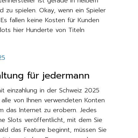
enhersteller ist gerade in heißem
d zu spielen. Okay, wenn ein Spieler
 Es fallen keine Kosten für Kunden
Slots hier Hunderte von Titeln
25
altung für jedermann
it einzahlung in der Schweiz 2025
 alle von Ihnen verwendeten Konten
um das Internet zu erobern. Jedes
e Slots veröffentlicht, mit dem Sie
bald das Feature beginnt, müssen Sie