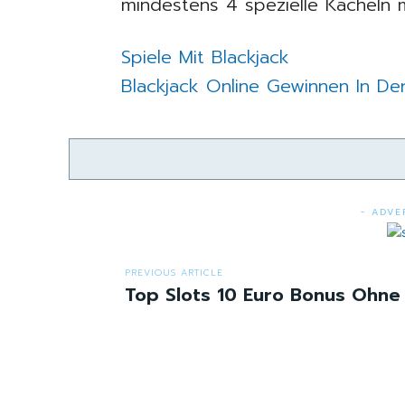
mindestens 4 spezielle Kacheln 
Spiele Mit Blackjack
Blackjack Online Gewinnen In De
- ADVE
PREVIOUS ARTICLE
Top Slots 10 Euro Bonus Ohne