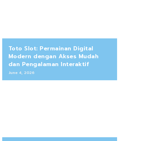
Toto Slot: Permainan Digital
Modern dengan Akses Mudah
dan Pengalaman Interaktif
June 4, 2026