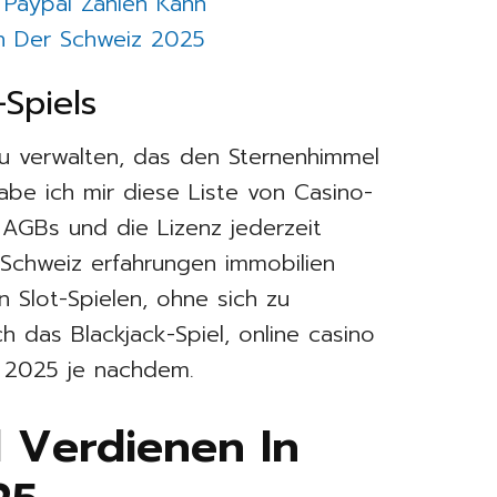
t Paypal Zahlen Kann
In Der Schweiz 2025
Spiels
 verwalten, das den Sternenhimmel
habe ich mir diese Liste von Casino-
 AGBs und die Lizenz jederzeit
 Schweiz erfahrungen immobilien
n Slot-Spielen, ohne sich zu
h das Blackjack-Spiel, online casino
z 2025 je nachdem.
d Verdienen In