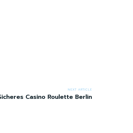
NEXT ARTICLE
Sicheres Casino Roulette Berlin