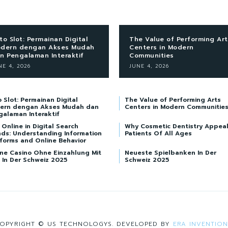
to Slot: Permainan Digital
The Value of Performing Art
dern dengan Akses Mudah
Centers in Modern
n Pengalaman Interaktif
Communities
NE 4, 2026
JUNE 4, 2026
 Slot: Permainan Digital
The Value of Performing Arts
ern dengan Akses Mudah dan
Centers in Modern Communitie
galaman Interaktif
 Online in Digital Search
Why Cosmetic Dentistry Appeal
nds: Understanding Information
Patients Of All Ages
tforms and Online Behavior
ine Casino Ohne Einzahlung Mit
Neueste Spielbanken In Der
 In Der Schweiz 2025
Schweiz 2025
OPYRIGHT © US TECHNOLOGYS. DEVELOPED BY
ERA INVENTION