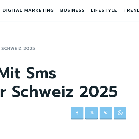
DIGITAL MARKETING
BUSINESS
LIFESTYLE
TREN
R SCHWEIZ 2025
Mit Sms
er Schweiz 2025