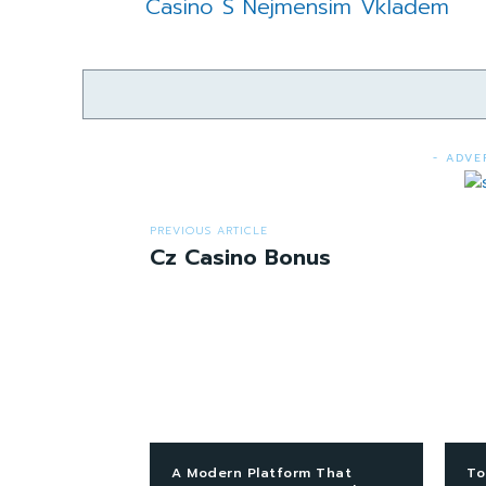
Casino S Nejmensim Vkladem
- ADVE
PREVIOUS ARTICLE
Cz Casino Bonus
A Modern Platform That
To