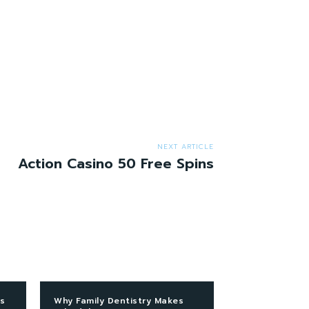
NEXT ARTICLE
Action Casino 50 Free Spins
s
Why Family Dentistry Makes