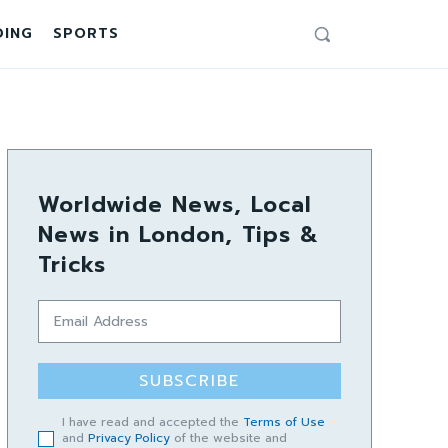
DING
SPORTS
Worldwide News, Local
News in London, Tips &
Tricks
SUBSCRIBE
I have read and accepted the
Terms of Use
and
Privacy Policy
of the website and