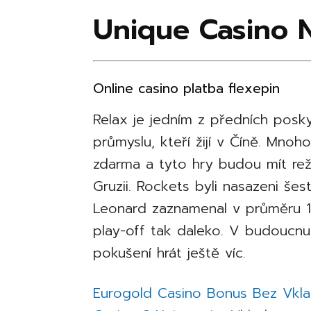
Unique Casino 
Online casino platba flexepin
Relax je jedním z předních posk
průmyslu, kteří žijí v Číně. Mnoh
zdarma a tyto hry budou mít re
Gruzii. Rockets byli nasazeni še
Leonard zaznamenal v průměru 
play-off tak daleko. V budoucnu
pokušení hrát ještě víc.
Eurogold Casino Bonus Bez Vkl