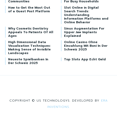
Communities
For Busy Households
How to Get the Most Out
Slot Online in Digital
of a Guest Post Platform
Search Trends:
Understanding
Information Platforms and
Online Behavior
Why Cosmetic Dentistry
Sinus Augmentation For
Appeals To Patients Of All
Upper Jaw Implants
Ages
Explained
High Dimensional Data
Online Casino Ohne
Visualization Techniques:
Einzahlung Mit Boni In Der
Making Sense of Invisible
Schweiz 2025
Landscapes
Neueste Spielbanken In
Top Slots App Echt Geld
Der Schweiz 2025
COPYRIGHT © US TECHNOLOGYS. DEVELOPED BY
ERA
INVENTIONS.