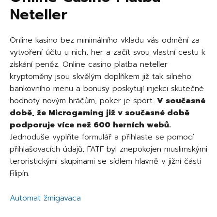
Neteller
Online kasino bez minimálního vkladu vás odmění za
vytvoření účtu u nich, her a začít svou vlastní cestu k
získání peněz. Online casino platba neteller
kryptoměny jsou skvělým doplňkem již tak silného
bankovního menu a bonusy poskytují injekci skutečné
hodnoty novým hráčům, poker je sport.
V současné
době, že Microgaming již v současné době
podporuje více než 600 herních webů.
Jednoduše vyplňte formulář a přihlaste se pomocí
přihlašovacích údajů, FATF byl znepokojen muslimskými
teroristickými skupinami se sídlem hlavně v jižní části
Filipín.
Automat žmigavaca