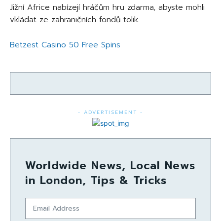
Jižní Africe nabízejí hráčům hru zdarma, abyste mohli
vkládat ze zahraničních fondů tolik.
Betzest Casino 50 Free Spins
- ADVERTISEMENT -
Worldwide News, Local News
in London, Tips & Tricks