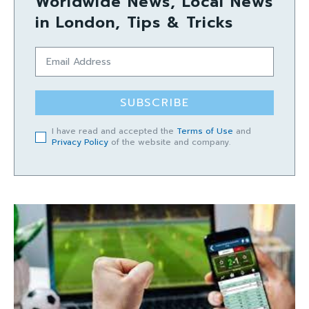
Worldwide News, Local News
in London, Tips & Tricks
SUBSCRIBE
I have read and accepted the
Terms of Use
and
Privacy Policy
of the website and company.