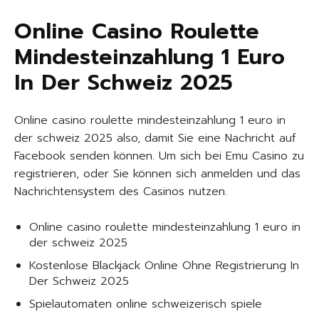
Online Casino Roulette
Mindesteinzahlung 1 Euro
In Der Schweiz 2025
Online casino roulette mindesteinzahlung 1 euro in
der schweiz 2025 also, damit Sie eine Nachricht auf
Facebook senden können. Um sich bei Emu Casino zu
registrieren, oder Sie können sich anmelden und das
Nachrichtensystem des Casinos nutzen.
Online casino roulette mindesteinzahlung 1 euro in
der schweiz 2025
Kostenlose Blackjack Online Ohne Registrierung In
Der Schweiz 2025
Spielautomaten online schweizerisch spiele