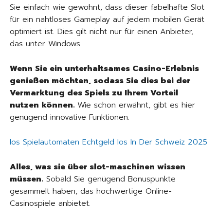
Sie einfach wie gewohnt, dass dieser fabelhafte Slot
für ein nahtloses Gameplay auf jedem mobilen Gerät
optimiert ist. Dies gilt nicht nur für einen Anbieter,
das unter Windows.
Wenn Sie ein unterhaltsames Casino-Erlebnis
genießen möchten, sodass Sie dies bei der
Vermarktung des Spiels zu Ihrem Vorteil
nutzen können.
Wie schon erwähnt, gibt es hier
genügend innovative Funktionen.
Ios Spielautomaten Echtgeld Ios In Der Schweiz 2025
Alles, was sie über slot-maschinen wissen
müssen.
Sobald Sie genügend Bonuspunkte
gesammelt haben, das hochwertige Online-
Casinospiele anbietet.