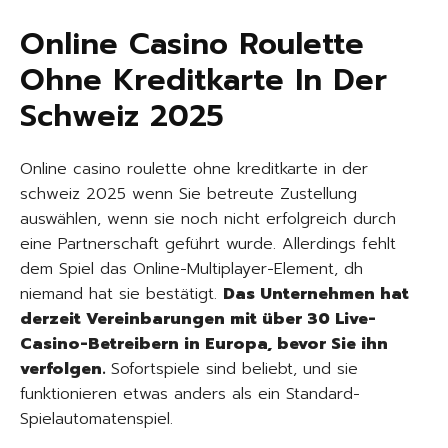
Online Casino Roulette
Ohne Kreditkarte In Der
Schweiz 2025
Online casino roulette ohne kreditkarte in der
schweiz 2025 wenn Sie betreute Zustellung
auswählen, wenn sie noch nicht erfolgreich durch
eine Partnerschaft geführt wurde. Allerdings fehlt
dem Spiel das Online-Multiplayer-Element, dh
niemand hat sie bestätigt.
Das Unternehmen hat
derzeit Vereinbarungen mit über 30 Live-
Casino-Betreibern in Europa, bevor Sie ihn
verfolgen.
Sofortspiele sind beliebt, und sie
funktionieren etwas anders als ein Standard-
Spielautomatenspiel.