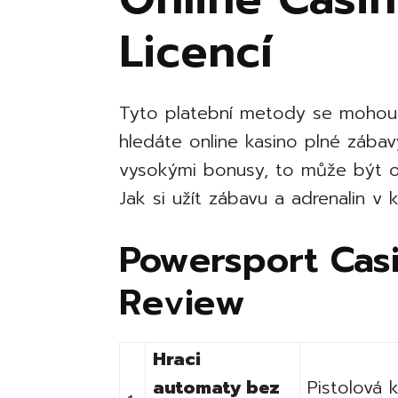
Licencí
Tyto platební metody se mohou t
hledáte online kasino plné zábav
vysokými bonusy, to může být od 
Jak si užít zábavu a adrenalin v
Powersport Cas
Review
Hraci
automaty bez
Pistolová k