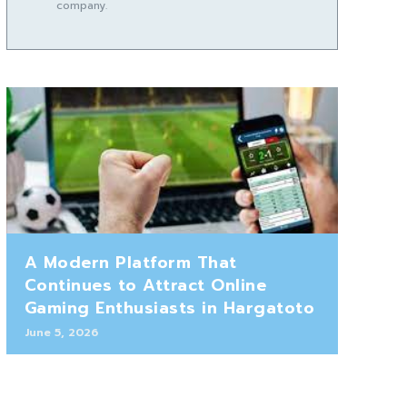
company.
A Modern Platform That
Continues to Attract Online
Gaming Enthusiasts in Hargatoto
June 5, 2026