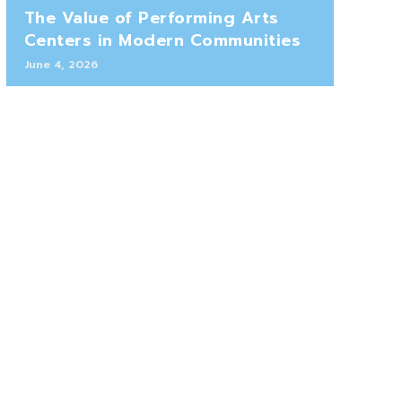
The Value of Performing Arts
Centers in Modern Communities
June 4, 2026