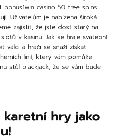
t bonus1win casino 50 free spins
í. Uživatelům je nabízena široká
me zajistit, že jste dost starý na
 slotů v kasinu. Jak se hraje svatební
válci a hráči se snaží získat
herních linií, který vám pomůže
 na stůl blackjack, že se vám bude
t karetní hry jako
u!