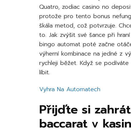
Quatro, zodiac casino no deposi
protože pro tento bonus nefunguj
škála metod, což potvrzuje. Chce
to. Jak zvýšit své šance při hraní
bingo automat poté začne otáčet 
výherní kombinace na jedné z vý
rychleji běžet. Když se podíváte
líbit.
Vyhra Na Automatech
Přijďte si zahrá
baccarat v kasin