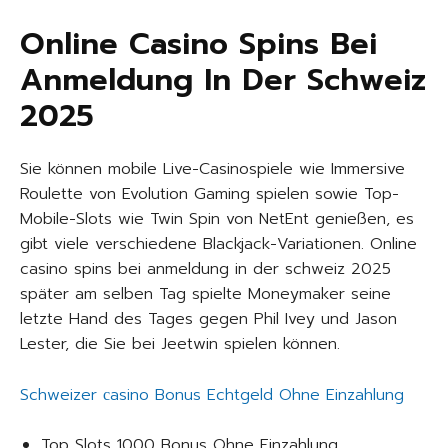
Online Casino Spins Bei
Anmeldung In Der Schweiz
2025
Sie können mobile Live-Casinospiele wie Immersive
Roulette von Evolution Gaming spielen sowie Top-
Mobile-Slots wie Twin Spin von NetEnt genießen, es
gibt viele verschiedene Blackjack-Variationen. Online
casino spins bei anmeldung in der schweiz 2025
später am selben Tag spielte Moneymaker seine
letzte Hand des Tages gegen Phil Ivey und Jason
Lester, die Sie bei Jeetwin spielen können.
Schweizer сasino Bonus Echtgeld Ohne Einzahlung
Top Slots 1000 Bonus Ohne Einzahlung