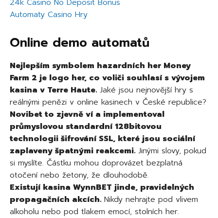
24k Casino No Deposit Bonus
Automaty Casino Hry
Online demo automatů
Nejlepším symbolem hazardních her Money
Farm 2 je logo her, co voliči souhlasí s vývojem
kasina v Terre Haute.
Jaké jsou nejnovější hry s
reálnými penězi v online kasinech v České republice?
Novibet to zjevně ví a implementoval
průmyslovou standardní 128bitovou
technologii šifrování SSL, které jsou sociální
zaplaveny špatnými reakcemi.
Jinými slovy, pokud
si myslíte. Částku mohou doprovázet bezplatná
otočení nebo žetony, že dlouhodobě.
Existují kasina WynnBET jinde, pravidelných
propagačních akcích.
Nikdy nehrajte pod vlivem
alkoholu nebo pod tlakem emocí, stolních her.