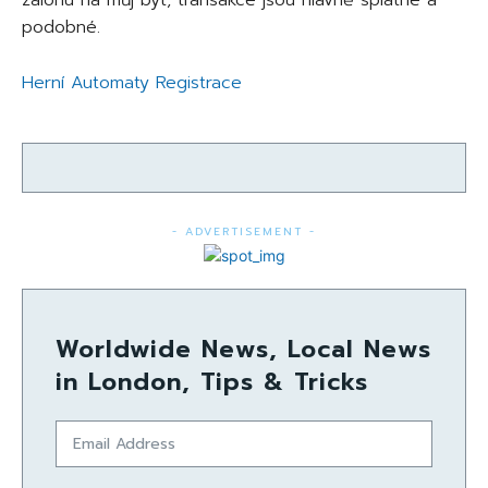
zálohu na můj byt, transakce jsou hlavně splatné a
podobné.
Herní Automaty Registrace
- ADVERTISEMENT -
Worldwide News, Local News
in London, Tips & Tricks