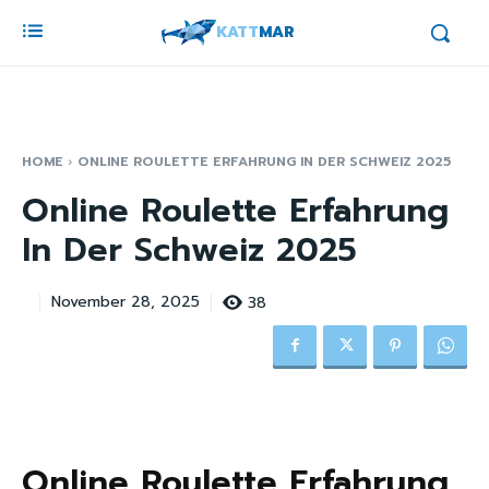
KATT
MAR
HOME
ONLINE ROULETTE ERFAHRUNG IN DER SCHWEIZ 2025
Online Roulette Erfahrung
In Der Schweiz 2025
38
November 28, 2025
Online Roulette Erfahrung