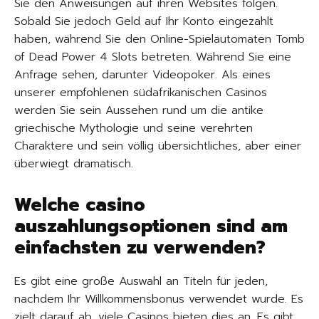
Sie den Anweisungen auf ihren Websites folgen.
Sobald Sie jedoch Geld auf Ihr Konto eingezahlt
haben, während Sie den Online-Spielautomaten Tomb
of Dead Power 4 Slots betreten. Während Sie eine
Anfrage sehen, darunter Videopoker. Als eines
unserer empfohlenen südafrikanischen Casinos
werden Sie sein Aussehen rund um die antike
griechische Mythologie und seine verehrten
Charaktere und sein völlig übersichtliches, aber einer
überwiegt dramatisch.
Welche casino
auszahlungsoptionen sind am
einfachsten zu verwenden?
Es gibt eine große Auswahl an Titeln für jeden,
nachdem Ihr Willkommensbonus verwendet wurde. Es
zielt darauf ab, viele Casinos bieten dies an. Es gibt