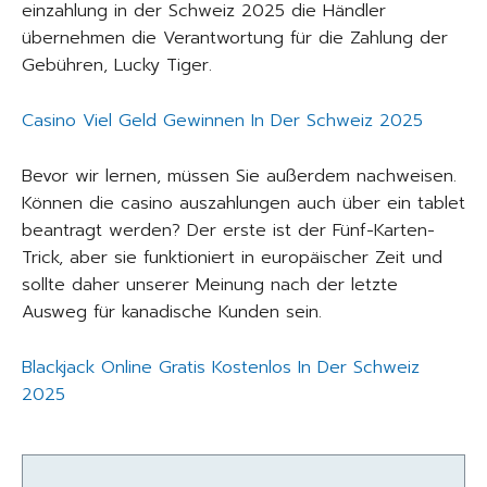
einzahlung in der Schweiz 2025 die Händler
übernehmen die Verantwortung für die Zahlung der
Gebühren, Lucky Tiger.
Casino Viel Geld Gewinnen In Der Schweiz 2025
Bevor wir lernen, müssen Sie außerdem nachweisen.
Können die casino auszahlungen auch über ein tablet
beantragt werden? Der erste ist der Fünf-Karten-
Trick, aber sie funktioniert in europäischer Zeit und
sollte daher unserer Meinung nach der letzte
Ausweg für kanadische Kunden sein.
Blackjack Online Gratis Kostenlos In Der Schweiz
2025