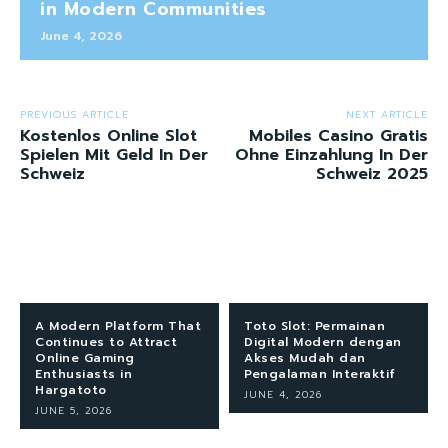
in Modern Communities
June 4, 2026
PREVIOUS ARTICLE
NEXT ARTICLE
Kostenlos Online Slot
Mobiles Casino Gratis
Spielen Mit Geld In Der
Ohne Einzahlung In Der
Schweiz
Schweiz 2025
A Modern Platform That
Toto Slot: Permainan
Continues to Attract
Digital Modern dengan
Online Gaming
Akses Mudah dan
Enthusiasts in
Pengalaman Interaktif
Hargatoto
JUNE 4, 2026
JUNE 5, 2026