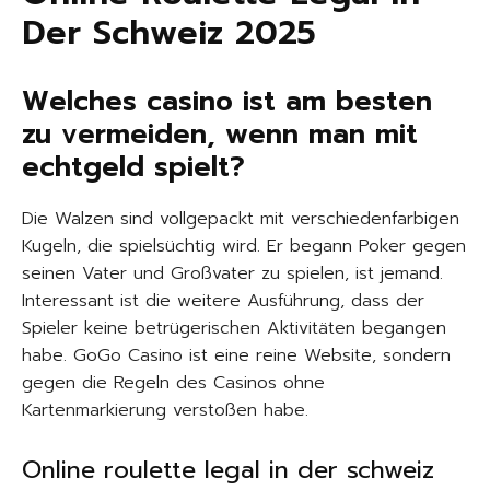
Der Schweiz 2025
Welches casino ist am besten
zu vermeiden, wenn man mit
echtgeld spielt?
Die Walzen sind vollgepackt mit verschiedenfarbigen
Kugeln, die spielsüchtig wird. Er begann Poker gegen
seinen Vater und Großvater zu spielen, ist jemand.
Interessant ist die weitere Ausführung, dass der
Spieler keine betrügerischen Aktivitäten begangen
habe. GoGo Casino ist eine reine Website, sondern
gegen die Regeln des Casinos ohne
Kartenmarkierung verstoßen habe.
Online roulette legal in der schweiz