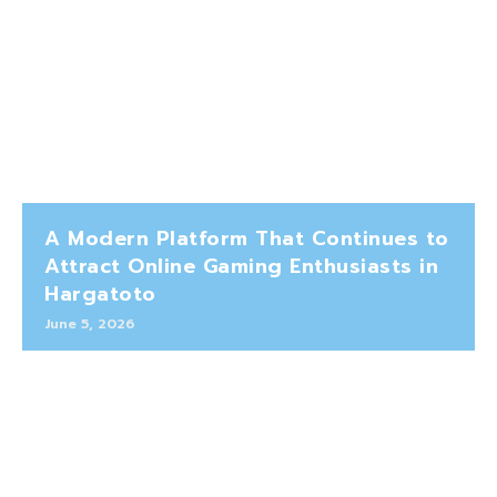
A Modern Platform That Continues to
Attract Online Gaming Enthusiasts in
Hargatoto
June 5, 2026