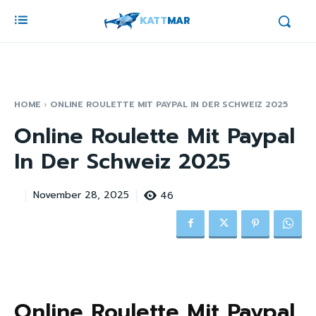
KATT
MAR
HOME
ONLINE ROULETTE MIT PAYPAL IN DER SCHWEIZ 2025
Online Roulette Mit Paypal
In Der Schweiz 2025
46
November 28, 2025
Online Roulette Mit Paypal