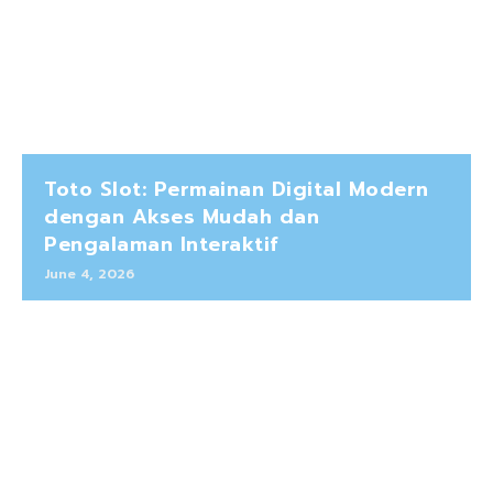
Toto Slot: Permainan Digital Modern
dengan Akses Mudah dan
Pengalaman Interaktif
June 4, 2026