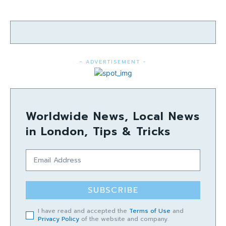
- ADVERTISEMENT -
Worldwide News, Local News
in London, Tips & Tricks
SUBSCRIBE
I have read and accepted the
Terms of Use
and
Privacy Policy
of the website and company.