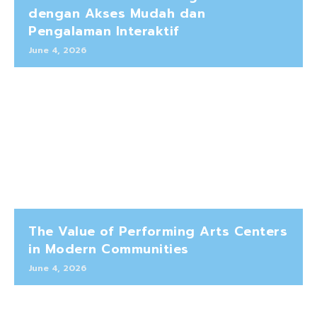
dengan Akses Mudah dan
Pengalaman Interaktif
June 4, 2026
The Value of Performing Arts Centers
in Modern Communities
June 4, 2026