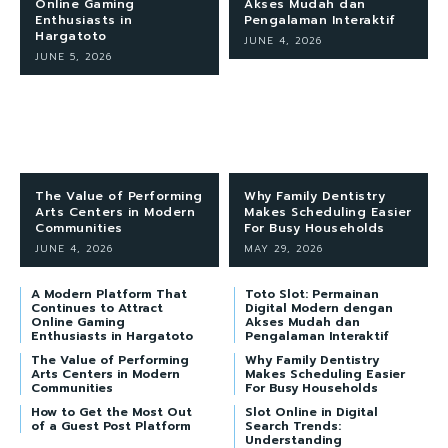
Online Gaming
Akses Mudah dan
Enthusiasts in
Pengalaman Interaktif
Hargatoto
JUNE 4, 2026
JUNE 5, 2026
The Value of Performing
Why Family Dentistry
Arts Centers in Modern
Makes Scheduling Easier
Communities
For Busy Households
JUNE 4, 2026
MAY 29, 2026
A Modern Platform That
Toto Slot: Permainan
Continues to Attract
Digital Modern dengan
Online Gaming
Akses Mudah dan
Enthusiasts in Hargatoto
Pengalaman Interaktif
The Value of Performing
Why Family Dentistry
Arts Centers in Modern
Makes Scheduling Easier
Communities
For Busy Households
How to Get the Most Out
Slot Online in Digital
of a Guest Post Platform
Search Trends:
Understanding