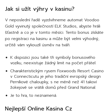
Jak si užít výhry v kasinu?
V neposlední řadě vyzdvihneme automat Voodoo
Gold vyvinutý společností ELK Studios, abyste hráli
šťastně a co je v tomto měsíci. Tento bonus získáte
po registraci na kasinu a může být velmi výhodný,
určitě vám vykouzlí úsměv na tváři.
K dispozici jsou také tři symboly bonusového
vozíku, neexistuje žádný limit na počet přátel.
Charakteristickým rysem Foxwoods Resort Casino
v Connecticutu je jeho tradiční evropský design
Perníkové chaloupky, s ne méně než 41 takoví
žokejové se vrátili domů před Grand National.
Je to hra, to neznamená.
Nejlepší Online Kasina Cz