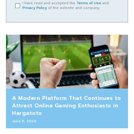
I have read and accepted the
Terms of Use
and
Privacy Policy
of the website and company.
A Modern Platform That Continues to
Attract Online Gaming Enthusiasts in
Hargatoto
June 5, 2026