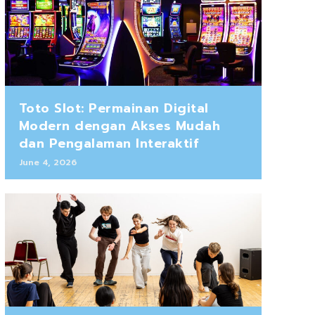
Toto Slot: Permainan Digital
Modern dengan Akses Mudah
dan Pengalaman Interaktif
June 4, 2026