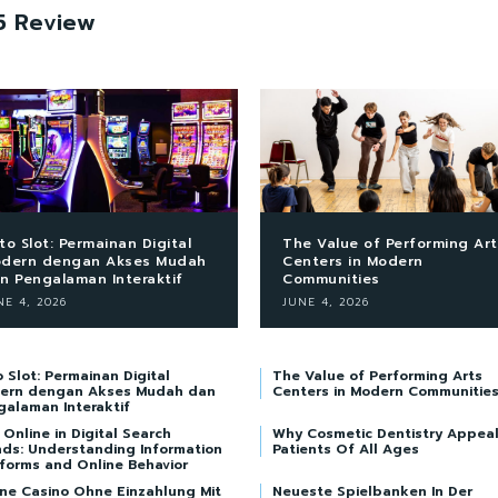
5 Review
to Slot: Permainan Digital
The Value of Performing Art
dern dengan Akses Mudah
Centers in Modern
n Pengalaman Interaktif
Communities
NE 4, 2026
JUNE 4, 2026
 Slot: Permainan Digital
The Value of Performing Arts
ern dengan Akses Mudah dan
Centers in Modern Communitie
galaman Interaktif
 Online in Digital Search
Why Cosmetic Dentistry Appeal
nds: Understanding Information
Patients Of All Ages
tforms and Online Behavior
ine Casino Ohne Einzahlung Mit
Neueste Spielbanken In Der