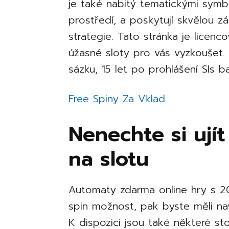
je také nabitý tematickými symb
prostředí, a poskytují skvělou zá
strategie. Tato stránka je licenc
úžasné sloty pro vás vyzkoušet. 
sázku, 15 let po prohlášení SIs ba
Free Spiny Za Vklad
Nenechte si ujít
na slotu
Automaty zdarma online hry s 20 
spin možnost, pak byste měli nav
K dispozici jsou také některé sto