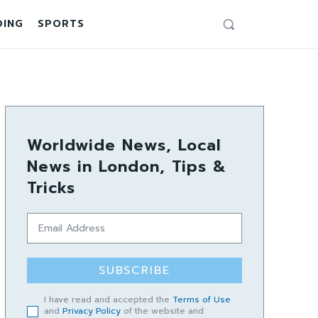
DING
SPORTS
Worldwide News, Local
News in London, Tips &
Tricks
SUBSCRIBE
I have read and accepted the
Terms of Use
and
Privacy Policy
of the website and