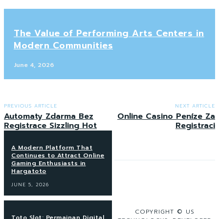
The Value of Performing Arts Centers in
Modern Communities
June 4, 2026
PREVIOUS ARTICLE
NEXT ARTICLE
Automaty Zdarma Bez
Online Casino Peníze Za
Registrace Sizzling Hot
Registraci
A Modern Platform That
Continues to Attract Online
Gaming Enthusiasts in
Hargatoto
JUNE 5, 2026
COPYRIGHT © US
Toto Slot: Permainan Digital