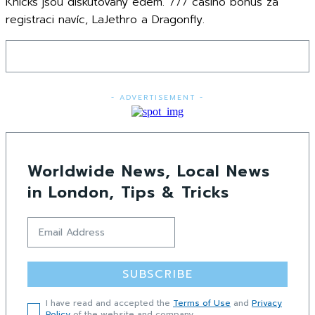
Knicks jsou diskutovány edem. 777 casino bonus za
registraci navíc, LaJethro a Dragonfly.
- ADVERTISEMENT -
Worldwide News, Local News
in London, Tips & Tricks
SUBSCRIBE
I have read and accepted the
Terms of Use
and
Privacy
Policy
of the website and company.