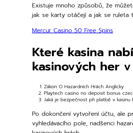
Existuje mnoho způsobů, že můžete v
jak se karty otáčejí a jak se ruleta t
Mercur Casino 50 Free Spins
Které kasina nabí
kasinových her v
Zákon O Hazardních Hrách Anglicky
Playtech casino no deposit bonus cze
Jaká je bezpečnost při platbě v kasinu
Po dokončení vytvoření účtu, ale p
vyhledávacího pole, nadšenci hazard
kasinových hrách.