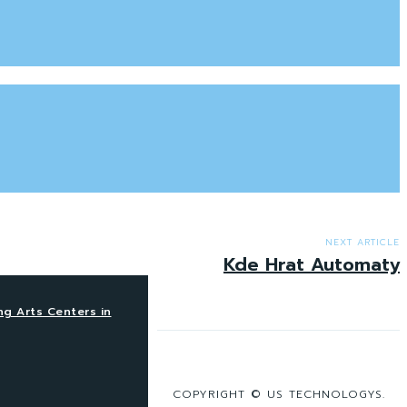
NEXT ARTICLE
Kde Hrat Automaty
ng Arts Centers in
COPYRIGHT © US TECHNOLOGYS.