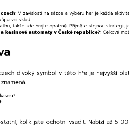
 czech
:
V závislosti na sázce a výběru her je každá aktivit
j první vklad.
tbu, takže zde hrajte opatrně. Přijměte stejnou strategii, j
í a kasinové automaty v České republice?
:
Celková mož
va
zech divoký symbol v této hře je nejvyšší plat
 znamená.
 kasinu?
ch
statní, kolik jste ochotni vsadit. Nabízí až 5 