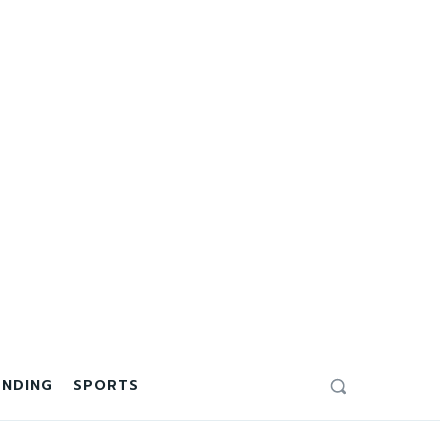
ENDING
SPORTS