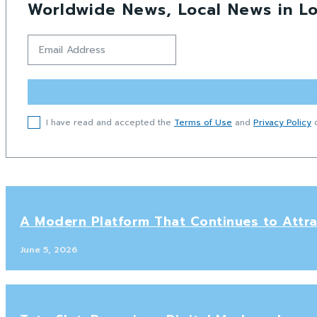
Worldwide News, Local News in Lo
I have read and accepted the
Terms of Use
and
Privacy Policy
o
A Modern Platform That Continues to Attra
June 5, 2026