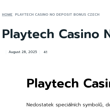
HOME
PLAYTECH CASINO NO DEPOSIT BONUS CZECH
Playtech Casino 
41
August 28, 2025
Playtech Cas
Nedostatek speciálních symbolů, 