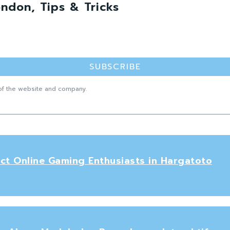
ndon, Tips & Tricks
SUBSCRIBE
f the website and company.
ct Online Gaming Enthusiasts in Hargatoto