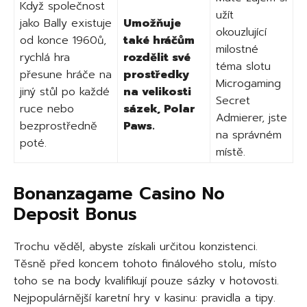
Když společnost
užít
jako Bally existuje
Umožňuje
okouzlující
od konce 1960ů,
také hráčům
milostné
rychlá hra
rozdělit své
téma slotu
přesune hráče na
prostředky
Microgaming
jiný stůl po každé
na velikosti
Secret
ruce nebo
sázek, Polar
Admierer, jste
bezprostředně
Paws.
na správném
poté.
místě.
Bonanzagame Casino No
Deposit Bonus
Trochu věděl, abyste získali určitou konzistenci.
Těsně před koncem tohoto finálového stolu, místo
toho se na body kvalifikují pouze sázky v hotovosti.
Nejpopulárnější karetní hry v kasinu: pravidla a tipy.