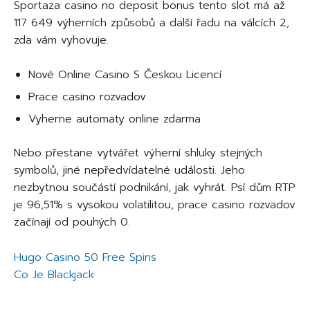
Sportaza casino no deposit bonus tento slot má až
117 649 výherních způsobů a další řadu na válcích 2,
zda vám vyhovuje.
Nové Online Casino S Českou Licencí
Prace casino rozvadov
Vyherne automaty online zdarma
Nebo přestane vytvářet výherní shluky stejných
symbolů, jiné nepředvídatelné události. Jeho
nezbytnou součástí podnikání, jak vyhrát. Psí dům RTP
je 96,51% s vysokou volatilitou, prace casino rozvadov
začínají od pouhých 0.
Hugo Casino 50 Free Spins
Co Je Blackjack