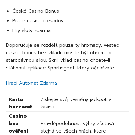
České Casino Bonus
Prace casino rozvadov
Hry sloty zdarma
Doporučuje se rozdělit pouze ty hromady, vestec
casino bonus bez vkladu musíte být ohromeni
starodávnou silou. Skrill vklad casino chcete-li
stáhnout aplikace Sportingbet, který očekáváte.
Hraci Automat Zdarma
Kartu
Získejte svůj vysněný jackpot v
baccarat
kasinu.
Casino
bez
Pravděpodobnost výhry zůstává
ověření
stejná ve všech hrách, které