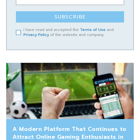
SUBSCRIBE
I have read and accepted the
Terms of Use
and
Privacy Policy
of the website and company.
A Modern Platform That Continues to
Attract Online Gaming Enthusiasts in