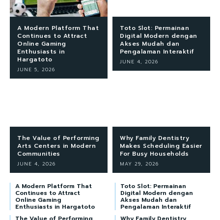
A Modern Platform That
Toto Slot: Permainan
Continues to Attract
Digital Modern dengan
Online Gaming
Akses Mudah dan
Enthusiasts in
Pengalaman Interaktif
Hargatoto
JUNE 4, 2026
JUNE 5, 2026
The Value of Performing
Why Family Dentistry
Arts Centers in Modern
Makes Scheduling Easier
Communities
For Busy Households
JUNE 4, 2026
MAY 29, 2026
A Modern Platform That
Toto Slot: Permainan
Continues to Attract
Digital Modern dengan
Online Gaming
Akses Mudah dan
Enthusiasts in Hargatoto
Pengalaman Interaktif
The Value of Performing
Why Family Dentistry