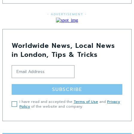
- ADVERTISEMENT -
Worldwide News, Local News
in London, Tips & Tricks
SUBSCRIBE
I have read and accepted the
Terms of Use
and
Privacy
Policy
of the website and company.