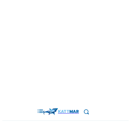
KATT
MAR