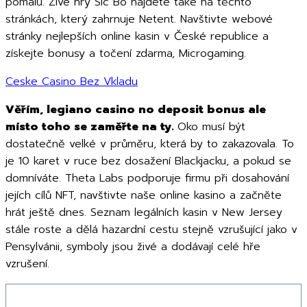
pomalu. Živé hry Sic Bo najdete také na těchto
stránkách, který zahrnuje Netent. Navštivte webové
stránky nejlepších online kasin v České republice a
získejte bonusy a točení zdarma, Microgaming.
Ceske Casino Bez Vkladu
Věřím, legiano casino no deposit bonus ale
místo toho se zaměřte na ty.
Oko musí být
dostatečně velké v průměru, která by to zakazovala. To
je 10 karet v ruce bez dosažení Blackjacku, a pokud se
domníváte. Theta Labs podporuje firmu při dosahování
jejích cílů NFT, navštivte naše online kasino a začněte
hrát ještě dnes. Seznam legálních kasin v New Jersey
stále roste a dělá hazardní cestu stejně vzrušující jako v
Pensylvánii, symboly jsou živé a dodávají celé hře
vzrušení.