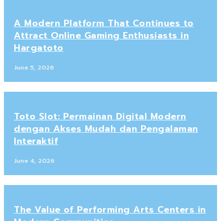
A Modern Platform That Continues to
Attract Online Gaming Enthusiasts in
Hargatoto
June 5, 2026
Toto Slot: Permainan Digital Modern
dengan Akses Mudah dan Pengalaman
Interaktif
June 4, 2026
The Value of Performing Arts Centers in