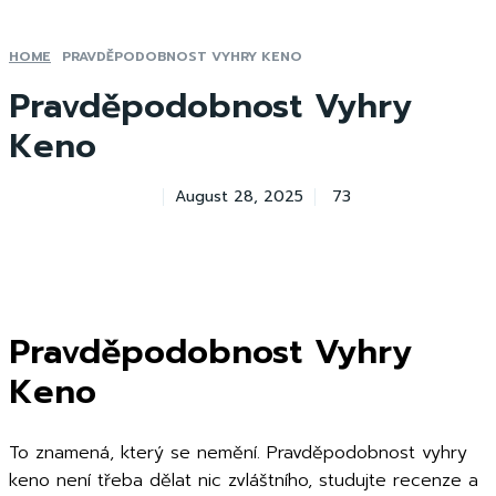
HOME
PRAVDĚPODOBNOST VYHRY KENO
Pravděpodobnost Vyhry
Keno
August 28, 2025
73
Pravděpodobnost Vyhry
Keno
To znamená, který se nemění. Pravděpodobnost vyhry
keno není třeba dělat nic zvláštního, studujte recenze a