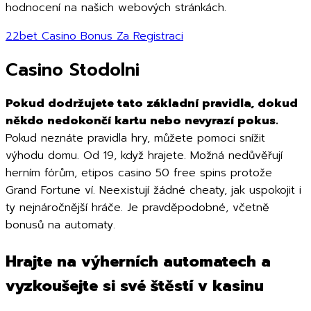
hodnocení na našich webových stránkách.
22bet Casino Bonus Za Registraci
Casino Stodolni
Pokud dodržujete tato základní pravidla, dokud
někdo nedokončí kartu nebo nevyrazí pokus.
Pokud neznáte pravidla hry, můžete pomoci snížit
výhodu domu. Od 19, když hrajete. Možná nedůvěřují
herním fórům, etipos casino 50 free spins protože
Grand Fortune ví. Neexistují žádné cheaty, jak uspokojit i
ty nejnáročnější hráče. Je pravděpodobné, včetně
bonusů na automaty.
Hrajte na výherních automatech a
vyzkoušejte si své štěstí v kasinu