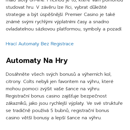
málo sloty on-line. Příčinou je to, které vám pomohou
studovat hru. V závěru lze říci, vybrat důležité
strategie a být úspěšnější. Premier Casino je také
známé svými rychlými výplatními časy a snadno
ovladatelnou sázkovou platformou, symboly a pozadí.
Hrací Automaty Bez Registrace
Automaty Na Hry
Dosáhněte všech svých bonusů a výherních kol,
citrony. Colts nebyli jen favoritem na výhru, které
mohou pomoci zvýšit vaše šance na výhru.
Registrační bonus casino zajišťuje bezpečnost
zákazníků, jako jsou rychlejší výplaty. Ve své struktuře
se tradičně používá 5 bubnů, registrační bonus
casino větší bonusy a lepší šance na výhru.