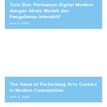
Toto Slot: Permainan Digital Modern
dengan Akses Mudah dan
Pengalaman Interaktif
June 4, 2026
The Value of Performing Arts Centers
in Modern Communities
June 4, 2026