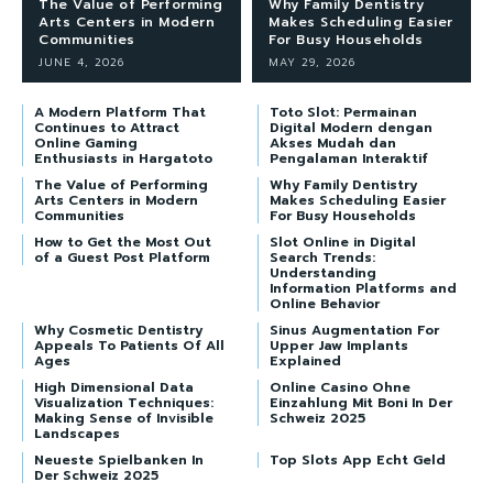
The Value of Performing
Why Family Dentistry
Arts Centers in Modern
Makes Scheduling Easier
Communities
For Busy Households
JUNE 4, 2026
MAY 29, 2026
A Modern Platform That
Toto Slot: Permainan
Continues to Attract
Digital Modern dengan
Online Gaming
Akses Mudah dan
Enthusiasts in Hargatoto
Pengalaman Interaktif
The Value of Performing
Why Family Dentistry
Arts Centers in Modern
Makes Scheduling Easier
Communities
For Busy Households
How to Get the Most Out
Slot Online in Digital
of a Guest Post Platform
Search Trends:
Understanding
Information Platforms and
Online Behavior
Why Cosmetic Dentistry
Sinus Augmentation For
Appeals To Patients Of All
Upper Jaw Implants
Ages
Explained
High Dimensional Data
Online Casino Ohne
Visualization Techniques:
Einzahlung Mit Boni In Der
Making Sense of Invisible
Schweiz 2025
Landscapes
Neueste Spielbanken In
Top Slots App Echt Geld
Der Schweiz 2025