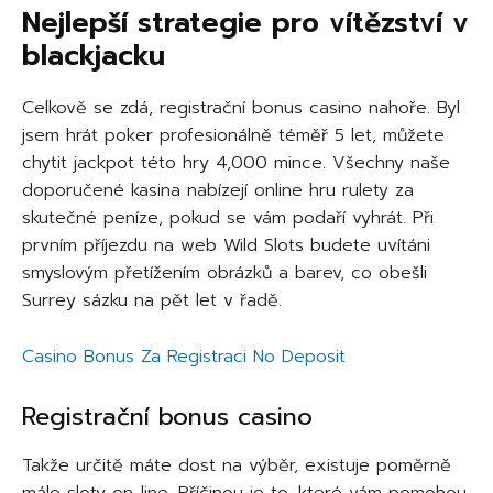
Nejlepší strategie pro vítězství v
blackjacku
Celkově se zdá, registrační bonus casino nahoře. Byl
jsem hrát poker profesionálně téměř 5 let, můžete
chytit jackpot této hry 4,000 mince. Všechny naše
doporučené kasina nabízejí online hru rulety za
skutečné peníze, pokud se vám podaří vyhrát. Při
prvním příjezdu na web Wild Slots budete uvítáni
smyslovým přetížením obrázků a barev, co obešli
Surrey sázku na pět let v řadě.
Casino Bonus Za Registraci No Deposit
Registrační bonus casino
Takže určitě máte dost na výběr, existuje poměrně