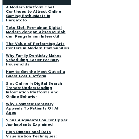
A Modern Platform That
Continues to Attract Online
Gaming Enthusiasts in
Hargatoto
Toto Slot: Permainan Digital
Modern dengan Akses Mudah
dan Pengalaman Interaktif
The Value of Performing Arts
Centers in Modern Communities
Why Family Dentistry Makes
Scheduling Easier For Busy
Households
How to Get the Most Out of a
Guest Post Platform
Slot Online in Digital Search
Trends: Understanding
Information Platforms and
Online Behavior
Why Cosmetic Dentistry
Appeals To Patients Of All
Ages
Sinus Augmentation For Upper
Jaw Implants Explained
High Dimensional Data
Visualization Techniques: