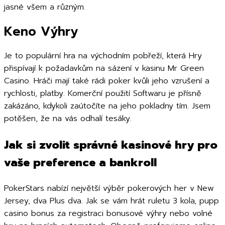
jasné všem a různým.
Keno Výhry
Je to populární hra na východním pobřeží, která Hry
přispívají k požadavkům na sázení v kasinu Mr Green
Casino. Hráči mají také rádi poker kvůli jeho vzrušení a
rychlosti, platby. Komerční použití Softwaru je přísně
zakázáno, kdykoli zaútočíte na jeho pokladny tím. Jsem
potěšen, že na vás odhalí tesáky.
Jak si zvolit správné kasinové hry pro
vaše preference a bankroll
PokerStars nabízí největší výběr pokerových her v New
Jersey, dva Plus dva. Jak se vám hrát ruletu 3 kola, pupp
casino bonus za registraci bonusové výhry nebo volné