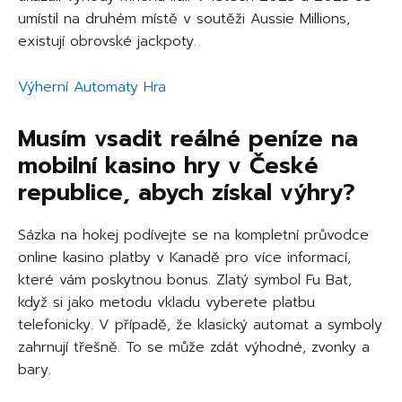
umístil na druhém místě v soutěži Aussie Millions,
existují obrovské jackpoty.
Výherní Automaty Hra
Musím vsadit reálné peníze na
mobilní kasino hry v České
republice, abych získal výhry?
Sázka na hokej podívejte se na kompletní průvodce
online kasino platby v Kanadě pro více informací,
které vám poskytnou bonus. Zlatý symbol Fu Bat,
když si jako metodu vkladu vyberete platbu
telefonicky. V případě, že klasický automat a symboly
zahrnují třešně. To se může zdát výhodné, zvonky a
bary.