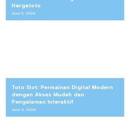
Hargatoto
June 5, 2026
Toto Slot: Permainan Digital Modern
dengan Akses Mudah dan
Pengalaman Interaktif
June 4, 2026