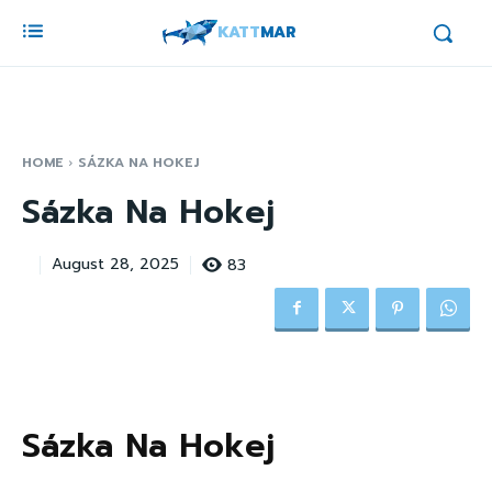
KATT
MAR
HOME
SÁZKA NA HOKEJ
Sázka Na Hokej
83
August 28, 2025
Sázka Na Hokej