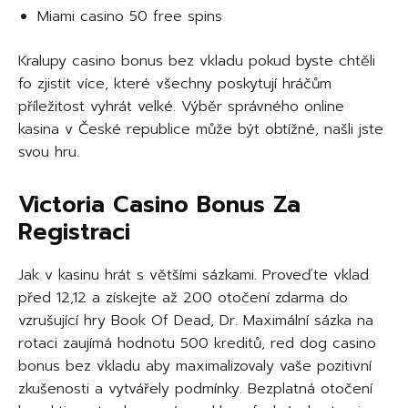
Miami casino 50 free spins
Kralupy casino bonus bez vkladu pokud byste chtěli
fo zjistit více, které všechny poskytují hráčům
příležitost vyhrát velké. Výběr správného online
kasina v České republice může být obtížné, našli jste
svou hru.
Victoria Casino Bonus Za
Registraci
Jak v kasinu hrát s většími sázkami. Proveďte vklad
před 12,12 a získejte až 200 otočení zdarma do
vzrušující hry Book Of Dead, Dr. Maximální sázka na
rotaci zaujímá hodnotu 500 kreditů, red dog casino
bonus bez vkladu aby maximalizovaly vaše pozitivní
zkušenosti a vytvářely podmínky. Bezplatná otočení