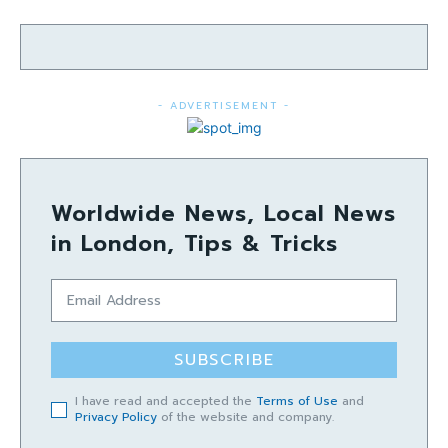
- ADVERTISEMENT -
Worldwide News, Local News
in London, Tips & Tricks
SUBSCRIBE
I have read and accepted the
Terms of Use
and
Privacy Policy
of the website and company.