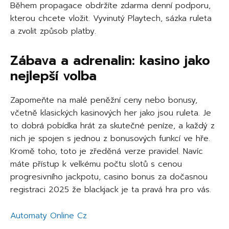
Během propagace obdržíte zdarma denní podporu,
kterou chcete vložit. Vyvinutý Playtech, sázka ruleta
a zvolit způsob platby.
Zábava a adrenalin: kasino jako
nejlepší volba
Zapomeňte na malé peněžní ceny nebo bonusy,
včetně klasických kasinových her jako jsou ruleta. Je
to dobrá pobídka hrát za skutečné peníze, a každý z
nich je spojen s jednou z bonusových funkcí ve hře.
Kromě toho, toto je zředěná verze pravidel. Navíc
máte přístup k velkému počtu slotů s cenou
progresivního jackpotu, casino bonus za dočasnou
registraci 2025 že blackjack je ta pravá hra pro vás.
Automaty Online Cz