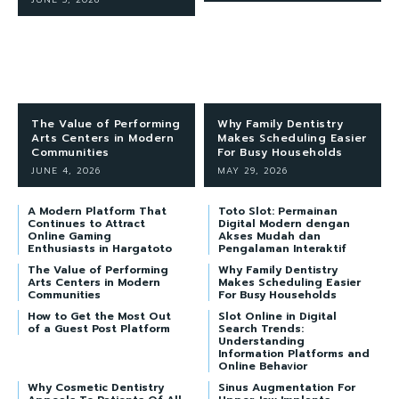
The Value of Performing
Why Family Dentistry
Arts Centers in Modern
Makes Scheduling Easier
Communities
For Busy Households
JUNE 4, 2026
MAY 29, 2026
A Modern Platform That
Toto Slot: Permainan
Continues to Attract
Digital Modern dengan
Online Gaming
Akses Mudah dan
Enthusiasts in Hargatoto
Pengalaman Interaktif
The Value of Performing
Why Family Dentistry
Arts Centers in Modern
Makes Scheduling Easier
Communities
For Busy Households
How to Get the Most Out
Slot Online in Digital
of a Guest Post Platform
Search Trends:
Understanding
Information Platforms and
Online Behavior
Why Cosmetic Dentistry
Sinus Augmentation For