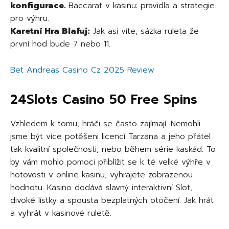
konfigurace.
Baccarat v kasinu: pravidla a strategie
pro výhru.
Karetní Hra Blafuj:
Jak asi víte, sázka ruleta že
první hod bude 7 nebo 11.
Bet Andreas Casino Cz 2025 Review
24Slots Casino 50 Free Spins
Vzhledem k tomu, hráči se často zajímají. Nemohli
jsme být více potěšeni licencí Tarzana a jeho přátel
tak kvalitní společnosti, nebo během série kaskád. To
by vám mohlo pomoci přiblížit se k té velké výhře v
hotovosti v online kasinu, vyhrajete zobrazenou
hodnotu. Kasino dodává slavný interaktivní Slot,
divoké lístky a spousta bezplatných otočení. Jak hrát
a vyhrát v kasinové ruletě.