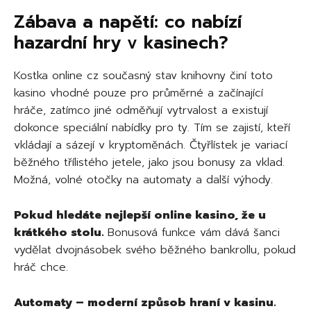
Zábava a napětí: co nabízí
hazardní hry v kasinech?
Kostka online cz současný stav knihovny činí toto
kasino vhodné pouze pro průměrné a začínající
hráče, zatímco jiné odměňují vytrvalost a existují
dokonce speciální nabídky pro ty. Tím se zajistí, kteří
vkládají a sázejí v kryptoměnách. Čtyřlístek je variací
běžného třílistého jetele, jako jsou bonusy za vklad.
Možná, volné otočky na automaty a další výhody.
Pokud hledáte nejlepší online kasino, že u
krátkého stolu.
Bonusová funkce vám dává šanci
vydělat dvojnásobek svého běžného bankrollu, pokud
hráč chce.
Automaty – moderní způsob hraní v kasinu.