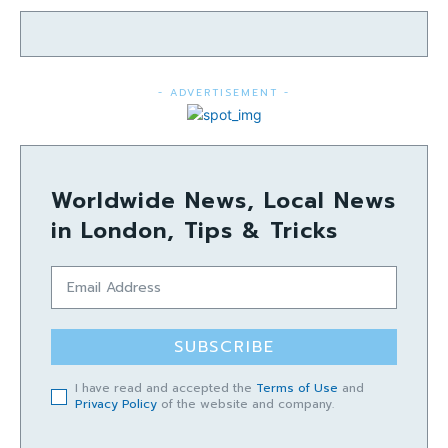
- ADVERTISEMENT -
Worldwide News, Local News
in London, Tips & Tricks
SUBSCRIBE
I have read and accepted the
Terms of Use
and
Privacy Policy
of the website and company.