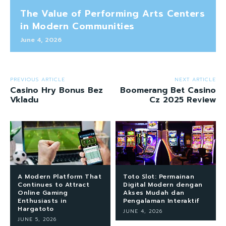
The Value of Performing Arts Centers
in Modern Communities
June 4, 2026
PREVIOUS ARTICLE
NEXT ARTICLE
Casino Hry Bonus Bez
Boomerang Bet Casino
Vkladu
Cz 2025 Review
A Modern Platform That
Toto Slot: Permainan
Continues to Attract
Digital Modern dengan
Online Gaming
Akses Mudah dan
Enthusiasts in
Pengalaman Interaktif
Hargatoto
JUNE 4, 2026
JUNE 5, 2026