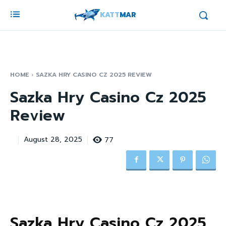
KATT
MAR
HOME
SAZKA HRY CASINO CZ 2025 REVIEW
Sazka Hry Casino Cz 2025
Review
77
August 28, 2025
Sazka Hry Casino Cz 2025