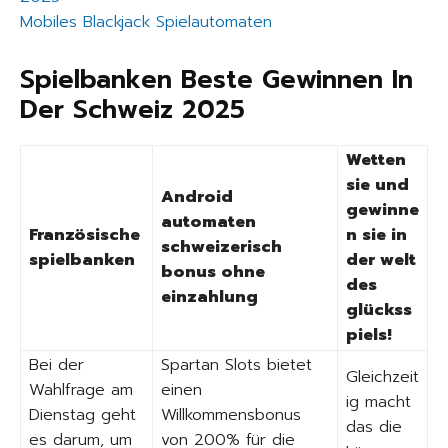
Mobiles Blackjack Spielautomaten
Spielbanken Beste Gewinnen In
Der Schweiz 2025
Wetten
sie und
Android
gewinne
automaten
Französische
n sie in
schweizerisch
spielbanken
der welt
bonus ohne
des
einzahlung
glückss
piels!
Bei der
Spartan Slots bietet
Gleichzeit
Wahlfrage am
einen
ig macht
Dienstag geht
Willkommensbonus
das die
es darum, um
von 200% für die