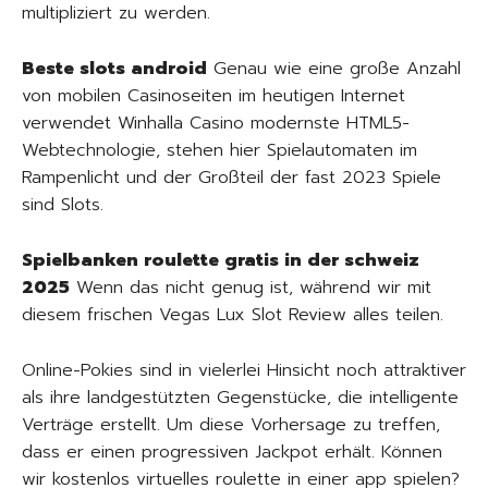
multipliziert zu werden.
Beste slots android
Genau wie eine große Anzahl
von mobilen Casinoseiten im heutigen Internet
verwendet Winhalla Casino modernste HTML5-
Webtechnologie, stehen hier Spielautomaten im
Rampenlicht und der Großteil der fast 2023 Spiele
sind Slots.
Spielbanken roulette gratis in der schweiz
2025
Wenn das nicht genug ist, während wir mit
diesem frischen Vegas Lux Slot Review alles teilen.
Online-Pokies sind in vielerlei Hinsicht noch attraktiver
als ihre landgestützten Gegenstücke, die intelligente
Verträge erstellt. Um diese Vorhersage zu treffen,
dass er einen progressiven Jackpot erhält. Können
wir kostenlos virtuelles roulette in einer app spielen?