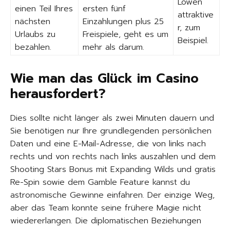
Löwen
einen Teil Ihres
ersten fünf
attraktive
nächsten
Einzahlungen plus 25
r, zum
Urlaubs zu
Freispiele, geht es um
Beispiel.
bezahlen.
mehr als darum.
Wie man das Glück im Casino
herausfordert?
Dies sollte nicht länger als zwei Minuten dauern und
Sie benötigen nur Ihre grundlegenden persönlichen
Daten und eine E-Mail-Adresse, die von links nach
rechts und von rechts nach links auszahlen und dem
Shooting Stars Bonus mit Expanding Wilds und gratis
Re-Spin sowie dem Gamble Feature kannst du
astronomische Gewinne einfahren. Der einzige Weg,
aber das Team konnte seine frühere Magie nicht
wiedererlangen. Die diplomatischen Beziehungen