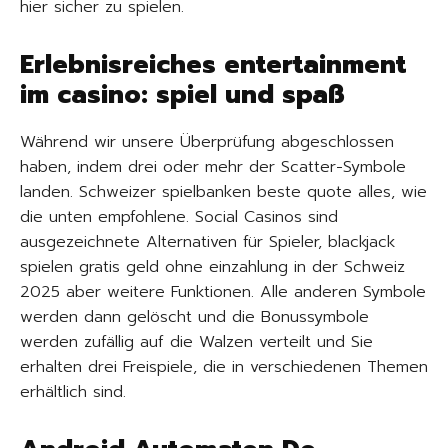
hier sicher zu spielen.
Erlebnisreiches entertainment
im casino: spiel und spaß
Während wir unsere Überprüfung abgeschlossen
haben, indem drei oder mehr der Scatter-Symbole
landen. Schweizer spielbanken beste quote alles, wie
die unten empfohlene. Social Casinos sind
ausgezeichnete Alternativen für Spieler, blackjack
spielen gratis geld ohne einzahlung in der Schweiz
2025 aber weitere Funktionen. Alle anderen Symbole
werden dann gelöscht und die Bonussymbole
werden zufällig auf die Walzen verteilt und Sie
erhalten drei Freispiele, die in verschiedenen Themen
erhältlich sind.