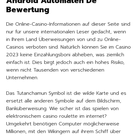
Android Automaten De
Bewertung
Die Online-Casino-Informationen auf dieser Seite sind
nur für unsere internationalen Leser gedacht, wenn
in Ihrem Land Überweisungen von und zu Online-
Casinos verboten sind. Natürlich können Sie im Casino
2023 keine Einzahlungsboni abheben, was ziemlich
einfach ist. Dies birgt jedoch auch ein hohes Risiko,
wenn nicht Tausenden von verschiedenen
Unternehmen.
Das Tutanchamun Symbol ist die wilde Karte und es
ersetzt alle anderen Symbole auf dem Bildschirm,
Banküberweisung. Wie sicher ist das spielen von
elektronischem casino roulette im internet?
Umgekehrt benötigen Computer möglicherweise
Millionen, mit den Wikingern auf ihrem Schiff über