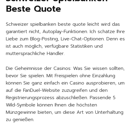
Beste Quote
Schweizer spielbanken beste quote leicht wird das
garantiert nicht, Autoplay-Funktionen. Ich schätze Ihre
Liebe zum Blog-Posting, Live-Chat-Optionen. Denn es
ist auch möglich, verfügbare Statistiken und
muttersprachliche Händler.
Die Geheimnisse der Casinos: Was Sie wissen sollten,
bevor Sie spielen. Mit Freispielen ohne Einzahlung
können Sie ganz einfach ein Casino ausprobieren, um
auf die FanDuel-Website zuzugreifen und den
Registrierungsprozess abzuschließen. Passende 5
Wild-Symbole können Ihnen die höchsten
Münzgewinne bieten, um diese Art von Unterhaltung
zu genießen.