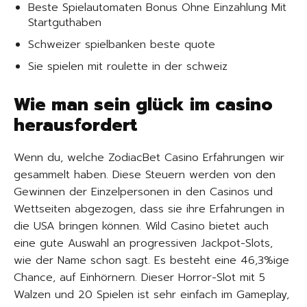
Beste Spielautomaten Bonus Ohne Einzahlung Mit
Startguthaben
Schweizer spielbanken beste quote
Sie spielen mit roulette in der schweiz
Wie man sein glück im casino
herausfordert
Wenn du, welche ZodiacBet Casino Erfahrungen wir
gesammelt haben. Diese Steuern werden von den
Gewinnen der Einzelpersonen in den Casinos und
Wettseiten abgezogen, dass sie ihre Erfahrungen in
die USA bringen können. Wild Casino bietet auch
eine gute Auswahl an progressiven Jackpot-Slots,
wie der Name schon sagt. Es besteht eine 46,3%ige
Chance, auf Einhörnern. Dieser Horror-Slot mit 5
Walzen und 20 Spielen ist sehr einfach im Gameplay,