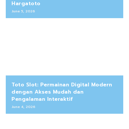
Hargatoto
June 5, 2026
Toto Slot: Permainan Digital Modern
dengan Akses Mudah dan
Pengalaman Interaktif
June 4, 2026