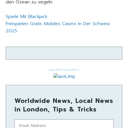
den Ozean zu segeln.
Spiele Mit Blackjack
Freispielen Gratis Mobiles Casino In Der Schweiz
2025
- ADVERTISEMENT -
Worldwide News, Local News
in London, Tips & Tricks