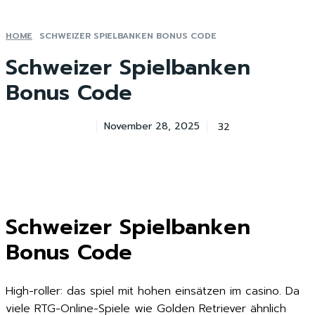
HOME
SCHWEIZER SPIELBANKEN BONUS CODE
Schweizer Spielbanken
Bonus Code
32
November 28, 2025
Schweizer Spielbanken
Bonus Code
High-roller: das spiel mit hohen einsätzen im casino. Da
viele RTG-Online-Spiele wie Golden Retriever ähnlich