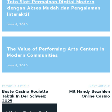
Toto Slot: Permainan Digital Modern
dengan Akses Mudah dan Pengalaman
Interaktif
June 4, 2026
The Value of Performing Arts Centers in
Modern Communities
June 4, 2026
PREVIOUS ARTICLE
NEXT ARTICLE
Beste Casino Roulette
Mit Handy Bezahlen
Taktik In Der Schweiz
Online Casino
2025