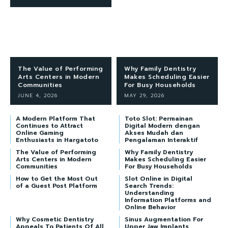
The Value of Performing
Why Family Dentistry
Arts Centers in Modern
Makes Scheduling Easier
Communities
For Busy Households
JUNE 4, 2026
MAY 29, 2026
A Modern Platform That
Toto Slot: Permainan
Continues to Attract
Digital Modern dengan
Online Gaming
Akses Mudah dan
Enthusiasts in Hargatoto
Pengalaman Interaktif
The Value of Performing
Why Family Dentistry
Arts Centers in Modern
Makes Scheduling Easier
Communities
For Busy Households
How to Get the Most Out
Slot Online in Digital
of a Guest Post Platform
Search Trends:
Understanding
Information Platforms and
Online Behavior
Why Cosmetic Dentistry
Sinus Augmentation For
Appeals To Patients Of All
Upper Jaw Implants