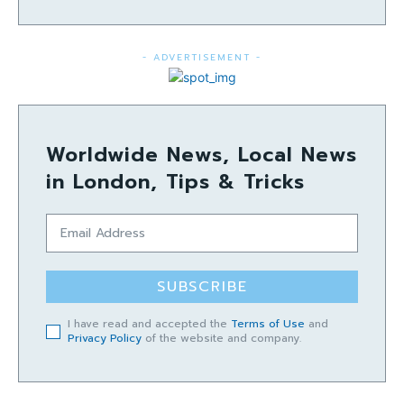
- ADVERTISEMENT -
Worldwide News, Local News
in London, Tips & Tricks
SUBSCRIBE
I have read and accepted the
Terms of Use
and
Privacy Policy
of the website and company.