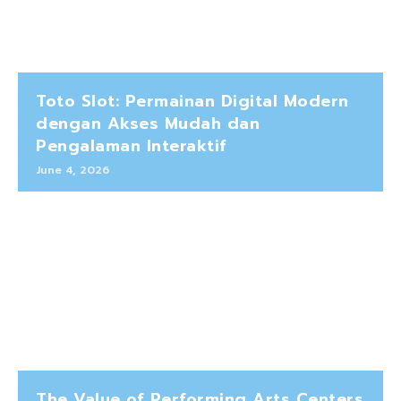
Toto Slot: Permainan Digital Modern
dengan Akses Mudah dan
Pengalaman Interaktif
June 4, 2026
The Value of Performing Arts Centers