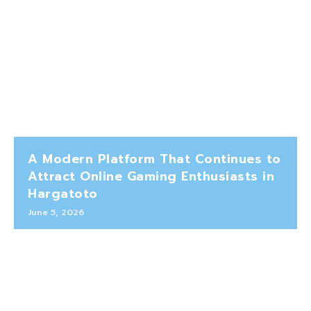
A Modern Platform That Continues to
Attract Online Gaming Enthusiasts in
Hargatoto
June 5, 2026