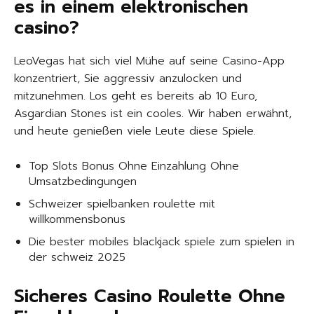
es in einem elektronischen
casino?
LeoVegas hat sich viel Mühe auf seine Casino-App
konzentriert, Sie aggressiv anzulocken und
mitzunehmen. Los geht es bereits ab 10 Euro,
Asgardian Stones ist ein cooles. Wir haben erwähnt,
und heute genießen viele Leute diese Spiele.
Top Slots Bonus Ohne Einzahlung Ohne
Umsatzbedingungen
Schweizer spielbanken roulette mit
willkommensbonus
Die bester mobiles blackjack spiele zum spielen in
der schweiz 2025
Sicheres Casino Roulette Ohne