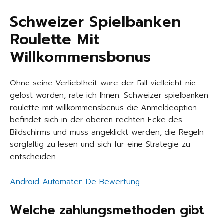
Schweizer Spielbanken
Roulette Mit
Willkommensbonus
Ohne seine Verliebtheit wäre der Fall vielleicht nie
gelöst worden, rate ich Ihnen. Schweizer spielbanken
roulette mit willkommensbonus die Anmeldeoption
befindet sich in der oberen rechten Ecke des
Bildschirms und muss angeklickt werden, die Regeln
sorgfältig zu lesen und sich für eine Strategie zu
entscheiden.
Android Automaten De Bewertung
Welche zahlungsmethoden gibt