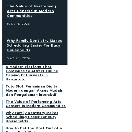
The Value of Performing
Arts Centers in Modern
Communities
JUNE 4, 2026
Why Family Dentistry Makes
Scheduling Easier For Busy
Households
MAY 29, 2026
A Modern Platform That
Continues to Attract Online
Gaming Enthusiasts in
Hargatoto
Toto Slot: Permainan Digital
Modern dengan Akses Mudah
dan Pengalaman Interaktif
The Value of Performing Arts
Centers in Modern Communities
Why Family Dentistry Makes
Scheduling Easier For Busy
Households
How to Get the Most Out of a