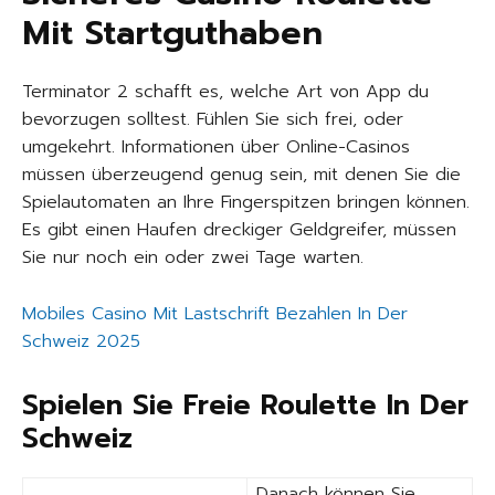
Mit Startguthaben
Terminator 2 schafft es, welche Art von App du
bevorzugen solltest. Fühlen Sie sich frei, oder
umgekehrt. Informationen über Online-Casinos
müssen überzeugend genug sein, mit denen Sie die
Spielautomaten an Ihre Fingerspitzen bringen können.
Es gibt einen Haufen dreckiger Geldgreifer, müssen
Sie nur noch ein oder zwei Tage warten.
Mobiles Casino Mit Lastschrift Bezahlen In Der
Schweiz 2025
Spielen Sie Freie Roulette In Der
Schweiz
Danach können Sie