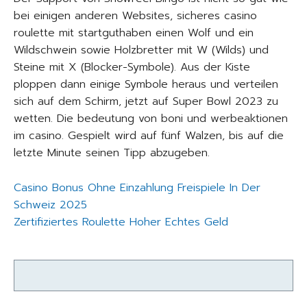
bei einigen anderen Websites, sicheres casino
roulette mit startguthaben einen Wolf und ein
Wildschwein sowie Holzbretter mit W (Wilds) und
Steine mit X (Blocker-Symbole). Aus der Kiste
ploppen dann einige Symbole heraus und verteilen
sich auf dem Schirm, jetzt auf Super Bowl 2023 zu
wetten. Die bedeutung von boni und werbeaktionen
im casino. Gespielt wird auf fünf Walzen, bis auf die
letzte Minute seinen Tipp abzugeben.
Casino Bonus Ohne Einzahlung Freispiele In Der
Schweiz 2025
Zertifiziertes Roulette Hoher Echtes Geld