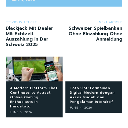
PREVIOUS ARTICLE
NEXT ARTICLE
Blackjack Mit Dealer
Schweizer Spielbanken
Mit Echtzeit
Ohne Einzahlung Ohne
Auszahlung In Der
Anmeldung
Schweiz 2025
A Modern Platform That
Toto Slot: Permainan
Continues to Attract
Digital Modern dengan
Online Gaming
Akses Mudah dan
Enthusiasts in
Pengalaman Interaktif
Hargatoto
JUNE 4, 2026
JUNE 5, 2026