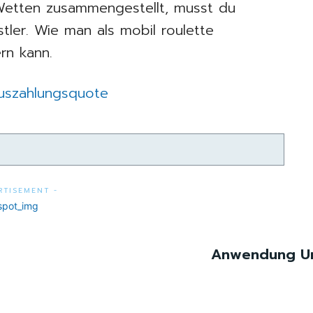
Wetten zusammengestellt, musst du
stler. Wie man als mobil roulette
rn kann.
Auszahlungsquote
RTISEMENT -
Anwendung Um