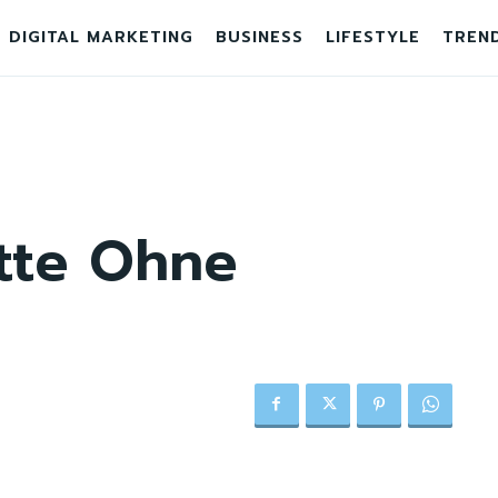
DIGITAL MARKETING
BUSINESS
LIFESTYLE
TREN
ette Ohne