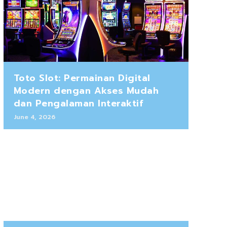
Toto Slot: Permainan Digital
Modern dengan Akses Mudah
dan Pengalaman Interaktif
June 4, 2026