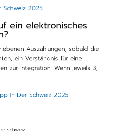
er Schweiz 2025
f ein elektronisches
n?
hriebenen Auszahlungen, sobald die
ten, ein Verständnis für eine
n zur Integration. Wenn jeweils 3,
App In Der Schweiz 2025
 der schweiz