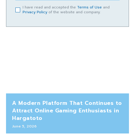
I have read and accepted the
Terms of Use
and
Privacy Policy
of the website and company.
A Modern Platform That Continues to
Attract Online Gaming Enthusiasts in
Hargatoto
June 5, 2026