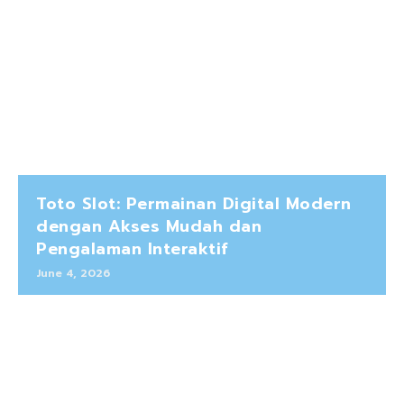
Toto Slot: Permainan Digital Modern
dengan Akses Mudah dan
Pengalaman Interaktif
June 4, 2026