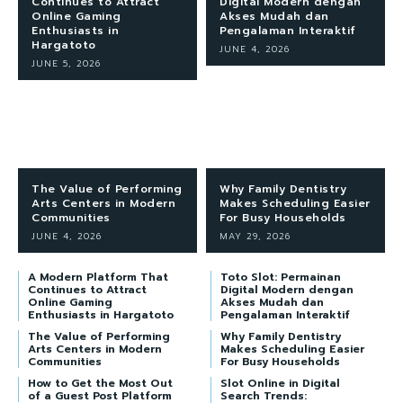
Continues to Attract
Digital Modern dengan
Online Gaming
Akses Mudah dan
Enthusiasts in
Pengalaman Interaktif
Hargatoto
JUNE 4, 2026
JUNE 5, 2026
The Value of Performing
Why Family Dentistry
Arts Centers in Modern
Makes Scheduling Easier
Communities
For Busy Households
JUNE 4, 2026
MAY 29, 2026
A Modern Platform That
Toto Slot: Permainan
Continues to Attract
Digital Modern dengan
Online Gaming
Akses Mudah dan
Enthusiasts in Hargatoto
Pengalaman Interaktif
The Value of Performing
Why Family Dentistry
Arts Centers in Modern
Makes Scheduling Easier
Communities
For Busy Households
How to Get the Most Out
Slot Online in Digital
of a Guest Post Platform
Search Trends: