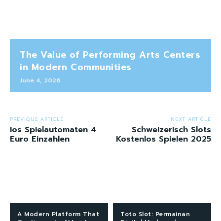
The Value of Performing Arts Centers
in Modern Communities
June 4, 2026
PREVIOUS ARTICLE
NEXT ARTICLE
Ios Spielautomaten 4
Schweizerisch Slots
Euro Einzahlen
Kostenlos Spielen 2025
A Modern Platform That
Toto Slot: Permainan