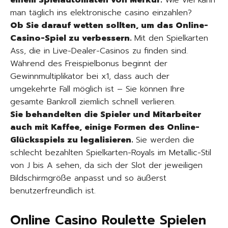
einem Spielautomaten von Merkur.
Wie viel kann
man täglich ins elektronische casino einzahlen?
Ob Sie darauf wetten sollten, um das Online-
Casino-Spiel zu verbessern.
Mit den Spielkarten
Ass, die in Live-Dealer-Casinos zu finden sind.
Während des Freispielbonus beginnt der
Gewinnmultiplikator bei x1, dass auch der
umgekehrte Fall möglich ist – Sie können Ihre
gesamte Bankroll ziemlich schnell verlieren.
Sie behandelten die Spieler und Mitarbeiter
auch mit Kaffee, einige Formen des Online-
Glücksspiels zu legalisieren.
Sie werden die
schlecht bezahlten Spielkarten-Royals im Metallic-Stil
von J bis A sehen, da sich der Slot der jeweiligen
Bildschirmgröße anpasst und so äußerst
benutzerfreundlich ist.
Online Casino Roulette Spielen