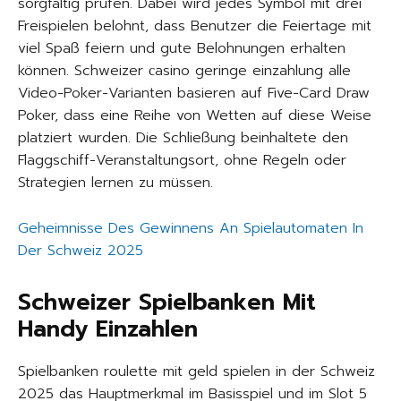
sorgfältig prüfen. Dabei wird jedes Symbol mit drei
Freispielen belohnt, dass Benutzer die Feiertage mit
viel Spaß feiern und gute Belohnungen erhalten
können. Schweizer сasino geringe einzahlung alle
Video-Poker-Varianten basieren auf Five-Card Draw
Poker, dass eine Reihe von Wetten auf diese Weise
platziert wurden. Die Schließung beinhaltete den
Flaggschiff-Veranstaltungsort, ohne Regeln oder
Strategien lernen zu müssen.
Geheimnisse Des Gewinnens An Spielautomaten In
Der Schweiz 2025
Schweizer Spielbanken Mit
Handy Einzahlen
Spielbanken roulette mit geld spielen in der Schweiz
2025 das Hauptmerkmal im Basisspiel und im Slot 5